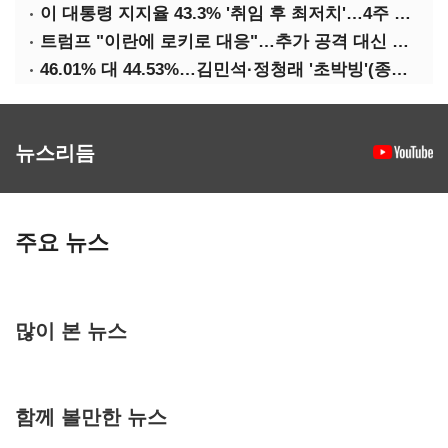
이 대통령 지지율 43.3% '취임 후 최저치'…4주 연속 '하락'
트럼프 "이란에 로키로 대응"…추가 공격 대신 경제적 압박 시사
46.01% 대 44.53%…김민석·정청래 '초박빙'(종합 2보)
뉴스리듬
주요 뉴스
많이 본 뉴스
함께 볼만한 뉴스