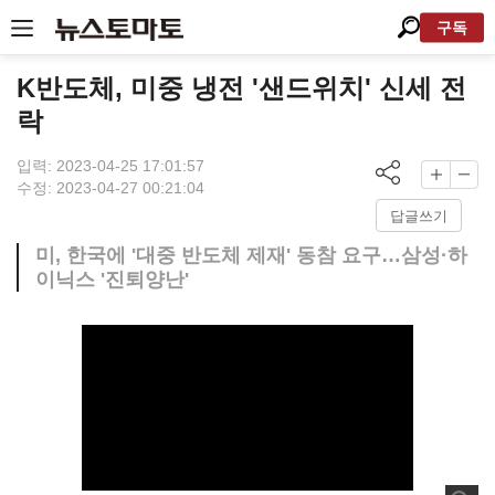
구독
K반도체, 미중 냉전 '샌드위치' 신세 전
락
입력: 2023-04-25 17:01:57
수정: 2023-04-27 00:21:04
답글쓰기
미, 한국에 '대중 반도체 제재' 동참 요구…삼성·하
이닉스 '진퇴양난'