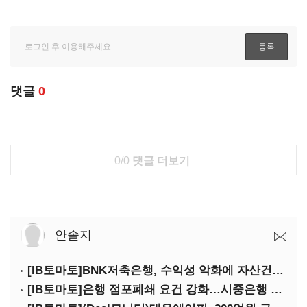
댓글
0
0/0
댓글 더보기
안솔지
[IB토마토]BNK저축은행, 수익성 악화에 자산건전성 '먹구름'
[IB토마토]은행 점포폐쇄 요건 강화…시중은행 생산성 '제동'