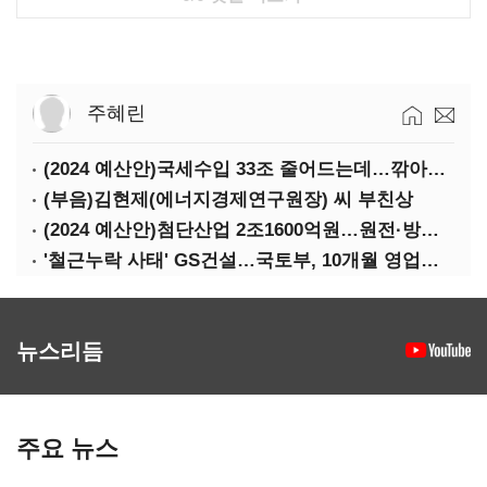
주혜린
(2024 예산안)국세수입 33조 줄어드는데…깎아주는 세금 '77조'
(부음)김현제(에너지경제연구원장) 씨 부친상
(2024 예산안)첨단산업 2조1600억원…원전·방산·플랜트에 1조3000억원
'철근누락 사태' GS건설…국토부, 10개월 영업정지 처분
뉴스리듬
주요 뉴스