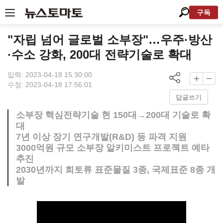
구독
"자립 넘어 글로벌 소부장"…우주·방산
·수소 강화, 200대 전략기술로 확대
입력: 2023-04-18 15:30:00
수정: 2023-04-18 17:56:01
답글쓰기
소부장 핵심전략기술 현 150대→200대 기술로 확
대
7년 이상 장기 연구개발(R&D) 등 파격 지원
3000억원 규모 소부장 알키미스트 프로젝트 예타
추진
2030년까지 희토류 표준물질 3종, 국제표준 8종 개
발