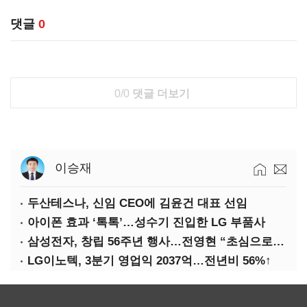
댓글
0
0/0
댓글 더보기
이승재
두산테스나, 신임 CEO에 김윤건 대표 선임
아이폰 효과 ‘톡톡’…성수기 진입한 LG 부품사
삼성전자, 창립 56주년 행사…전영현 “초심으로 경쟁력 회복해야”
LG이노텍, 3분기 영업익 2037억…전년비 56%↑