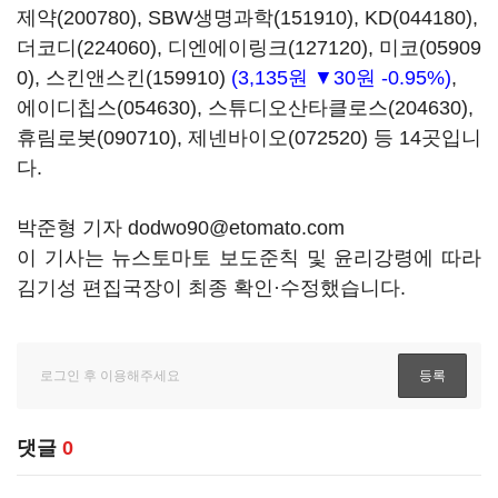
제약(200780)
,
SBW생명과학(151910)
,
KD(044180)
,
더코디(224060)
,
디엔에이링크(127120)
,
미코(05909
0)
,
스킨앤스킨(159910)
(3,135원 ▼30원 -0.95%)
,
에이디칩스(054630)
,
스튜디오산타클로스(204630)
,
휴림로봇(090710)
,
제넨바이오(072520)
등 14곳입니
다.
박준형 기자 dodwo90@etomato.com
이 기사는 뉴스토마토 보도준칙 및 윤리강령에 따라
김기성 편집국장이 최종 확인·수정했습니다.
댓글
0