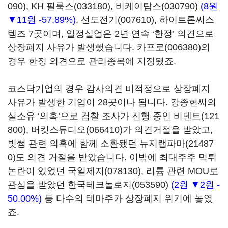
090)
,
KH 필룩스(033180)
,
비케이탑스(030790)
(8원
▼11원 -57.89%)
,
선도전기(007610)
, 하이트론씨스
템즈 7곳이며, 일정실업은 2년 연속 ‘한정’ 의견으로
상장폐지 사유가 발생했습니다.
카프로(006380)
의
경우 한정 의견으로 관리종목에 지정됐죠.
코스닥기업의 경우 감사의견 비적정으로 상장폐지
사유가 발생한 기업이 28곳이나 됩니다. 강종현씨의
실소유 ‘의혹’으로 검찰 조사가 진행 중인
비덴트(121
800)
,
버킷스튜디오(066410)
가 의견거절을 받았고,
빗썸 관련 의혹에 함께 소환됐던
뉴지랩파마(21487
0)
도 의견 거절을 받았습니다. 이밖에 최대주주 먹튀
논란이 있었던
국일제지(078130)
, 리튬 관련 MOU로
관심을 받았던
한국테크놀로지(053590)
(2원 ▼2원 -
50.00%)
등 다수의 테마주가 상장폐지 위기에 놓였
죠.