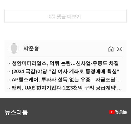
0/0
댓글 더보기
박준형
성안머티리얼스, 먹튀 논란…신사업·유증도 차질
(2024 국감)야당 “김 여사 계좌로 통정매매 확실”
AP헬스케어, 투자자 설득 없는 유증…자금조달 ‘빨간불’
캐리, UAE 현지기업과 1조3천억 구리 공급계약 체결
뉴스리듬