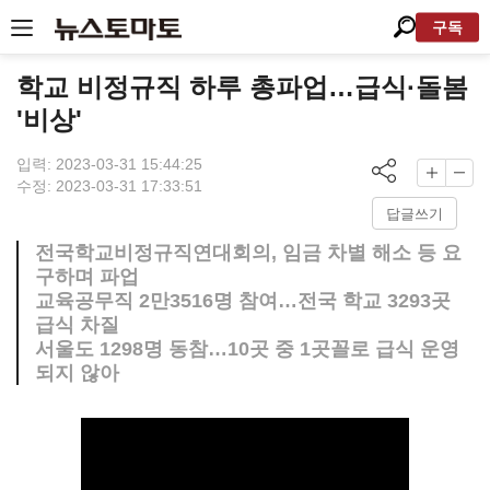
구독
학교 비정규직 하루 총파업…급식·돌봄
'비상'
입력: 2023-03-31 15:44:25
수정: 2023-03-31 17:33:51
답글쓰기
전국학교비정규직연대회의, 임금 차별 해소 등 요
구하며 파업
교육공무직 2만3516명 참여…전국 학교 3293곳
급식 차질
서울도 1298명 동참…10곳 중 1곳꼴로 급식 운영
되지 않아