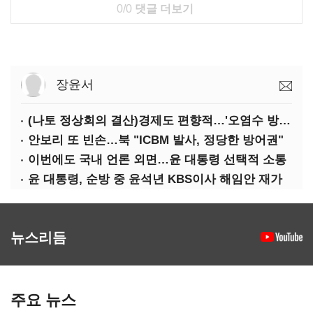
0/0
댓글 더보기
장윤서
(나토 정상회의 결산)경제도 편향적…'오염수 방류'만 용인
안보리 또 빈손…북 "ICBM 발사, 정당한 방어권"
이번에도 국내 언론 외면…윤 대통령 선택적 소통
윤 대통령, 순방 중 윤석년 KBS이사 해임안 재가
뉴스리듬
주요 뉴스