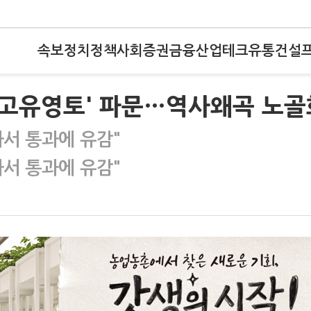
속보
정치
정책
사회
증권
금융
산업
테크
유통
건설
=고유영토' 파문…역사왜곡 노골
과서 통과에 유감"
과서 통과에 유감"