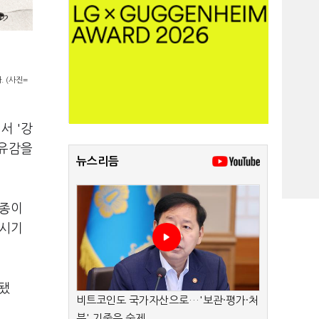
 (사진=
서 '강
 유감을
뉴스리듬
9종이
 시기
됐
비트코인도 국가자산으로…'보관·평가·처
분' 기준은 숙제