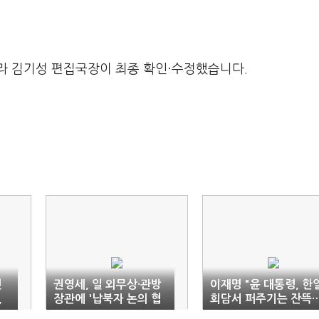
라 김기성 편집국장이 최종 확인·수정했습니다.
민
권영세, 일 외무상·관방
이재명 "윤 대통령, 한
,
장관에 '납북자 논의 협
회담서 퍼주기는 잔뜩
의체' 구성 제안
받아온 것 없다"