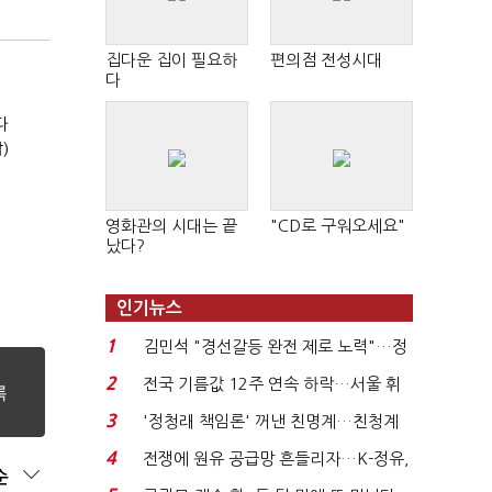
집다운 집이 필요하
편의점 전성시대
다
다
)
영화관의 시대는 끝
"CD로 구워오세요"
났다?
인기뉴스
1
김민석 "경선갈등 완전 제로 노력"…정
청래 "반명 공세 사...
2
전국 기름값 12주 연속 하락…서울 휘
발윳값 1909원...
3
'정청래 책임론' 꺼낸 친명계…친청계
는 추가투표 때리기...
4
전쟁에 원유 공급망 흔들리자…K-정유,
순
에너지안보 핵심...