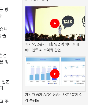
군 병
다.
됐습니
 줄
카카오, 2분기 매출·영업익 역대 최대…
에이전트 AI 수익화 관건
 검정
본 정
 일본
다.
가입자 증가·AIDC 성장…SKT 2분기 성
장 본궤도
고 주