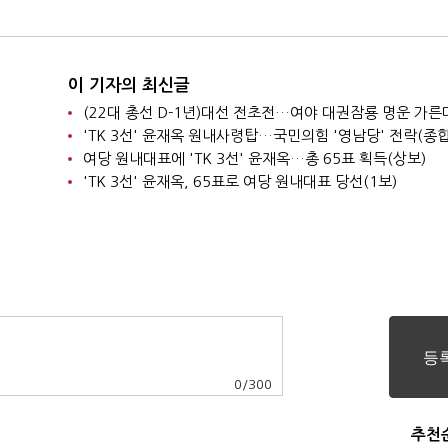
이 기자의 최신글
(22대 총선 D-1년)대선 전초전…여야 대권잠룡 명운 가른
'TK 3선' 윤재옥 원내사령탑…국민의힘 '영남당' 전락(종합
여당 원내대표에 'TK 3선' 윤재옥…총 65표 획득(상보)
'TK 3선' 윤재옥, 65표로 여당 원내대표 당선(1보)
0
/
300
추천