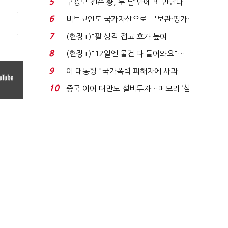
5
구광모-젠슨 황, 두 달 만에 또 만난다…
로봇·AI 등 논...
6
비트코인도 국가자산으로…'보관·평가·
처분' 기준은 ...
7
(현장+)"팔 생각 접고 호가 높여
요"…'덜 똘똘한 한 채' 20...
8
(현장+)"12일엔 물건 다 들어와요"…
빈 매대 채우며 문 연 ...
9
이 대통령 "국가폭력 피해자에 사과…
적극적 조사로 진...
10
중국 이어 대만도 설비투자…메모리 ‘삼
국전쟁’