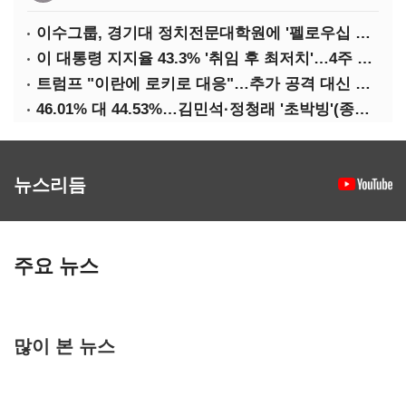
이수그룹, 경기대 정치전문대학원에 '펠로우십 기금' 3900만원 출연
이 대통령 지지율 43.3% '취임 후 최저치'…4주 연속 '하락'
트럼프 "이란에 로키로 대응"…추가 공격 대신 경제적 압박 시사
46.01% 대 44.53%…김민석·정청래 '초박빙'(종합 2보)
뉴스리듬
주요 뉴스
많이 본 뉴스