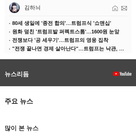
김하늬
80세 생일에 '종전 합의'…트럼프식 '쇼맨십'
원화 덮친 '트럼프발 퍼펙트스톰'…1600원 눈앞
전쟁보다 '공 세우기'…트럼프의 영웅 집착
"전쟁 끝나면 경제 살아난다"…트럼프는 낙관, 미국인은 싸늘
뉴스리듬
주요 뉴스
많이 본 뉴스