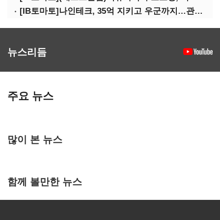
[IB토마토]나인테크, 35억 지키고 우군까지…관계사 활용 '1석2조'
뉴스리듬
주요 뉴스
많이 본 뉴스
함께 볼만한 뉴스