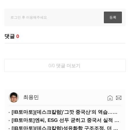
댓글
0
0/0
댓글 더보기
최용민
[IB토마토](데스크칼럼)'그깟 중국산'의 역습…전기차 시장도 내줄 셈인가
[IB토마토]엔씨, ESG 선두 굳히고 중국서 실적 반등 시동
[IB토마토](데스크칼럼)석유화학 구조조정, 더 미루면 공멸이다