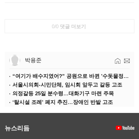
0/0
댓글 더보기
박용준
“여기가 배수지였어?” 공원으로 바뀐 '수돗물정거장'
서울시의회-시민단체, 임시회 앞두고 갈등 고조
의정갈등 25일 분수령…대화기구 마련 주목
‘탈시설 조례’ 폐지 추진…장애인 반발 고조
뉴스리듬