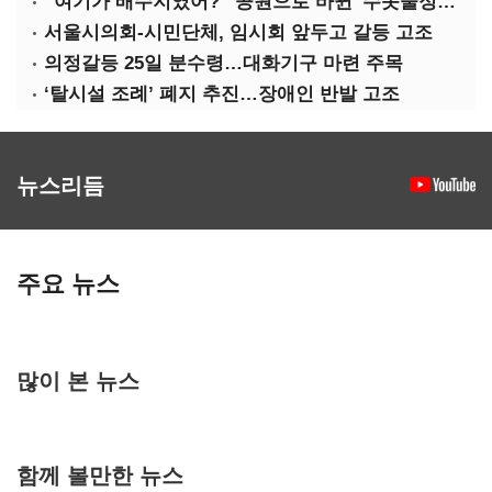
“여기가 배수지였어?” 공원으로 바뀐 '수돗물정거장'
서울시의회-시민단체, 임시회 앞두고 갈등 고조
의정갈등 25일 분수령…대화기구 마련 주목
‘탈시설 조례’ 폐지 추진…장애인 반발 고조
뉴스리듬
주요 뉴스
많이 본 뉴스
함께 볼만한 뉴스