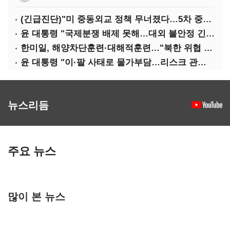
(긴급진단)"미 중동외교 정책 무너졌다…5차 중동전 가능성은 낮아"
윤 대통령 "국제분쟁 배제 못해…대외 불안정 긴밀대응"
한미일, 해양차단훈련·대해적훈련…"북한 위협 억제"
윤 대통령 "이·팔 사태로 물가부담…리스크 관리 만전 기해야"
뉴스리듬
주요 뉴스
많이 본 뉴스