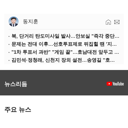
동지훈
북, 단거리 탄도미사일 발사…안보실 "즉각 중단 촉구"
문제는 전대 이후…선호투표제로 뒤집힐 땐 '지지층 불복'
"1차 투표서 과반" "게임 끝"…호남대전 앞두고 '충돌'
김민석·정청래, 신천지 장외 설전…송영길 "호남 계몽 규탄"
뉴스리듬
주요 뉴스