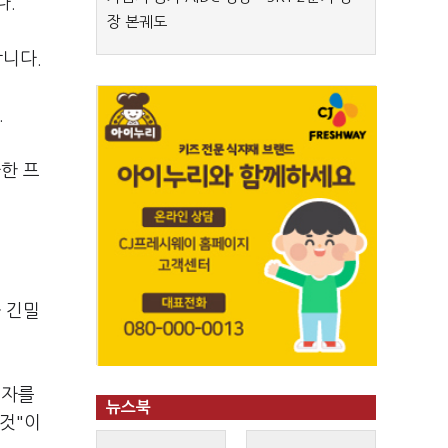
다.
장 본궤도
합니다.
.
자한 프
 긴밀
투자를
뉴스북
것"이