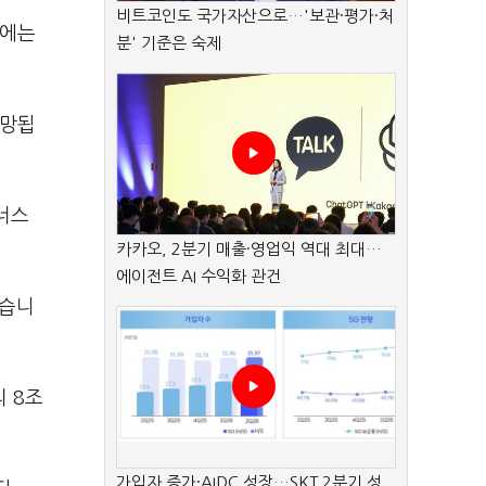
비트코인도 국가자산으로…'보관·평가·처
월에는
분' 기준은 숙제
전망됩
너스
카카오, 2분기 매출·영업익 역대 최대…
에이전트 AI 수익화 관건
있습니
리 8조
가입자 증가·AIDC 성장…SKT 2분기 성