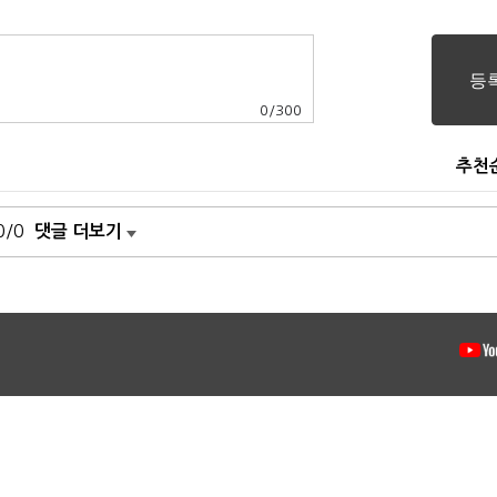
0
/
300
추천
0/0
댓글 더보기