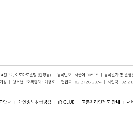
길 32, 이토마토빌딩 (합정동) ㅣ 등록번호 : 서울아 00515 ㅣ 등록일자 및 발행일자 :
성 ㅣ 청소년보호책임자 : 최병호 ㅣ 편집국 : 02-2128-3874 ㅣ 사업국 : 02-21
고안내
개인정보취급방침
IR CLUB
고충처리인제도 안내
서
I
I
I
I