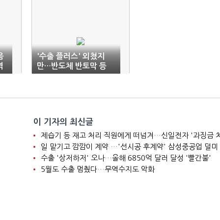
음
'수출 플러스' 외쳤지
역
만…반도체 반토막 등
현실은 '진퇴양난'
이 기자의 최신글
제습기 등 재고 처리 직원에게 떠넘겨…신일전자 '과징금 
일 맡기고 깜깜이 계약 …'선시공 후계약' 삼성중공업 덜미
수출 '상저하저' 오나…올해 6850억 달러 달성 '빨간불'
5월도 수출 멈췄다…무역수지도 악화