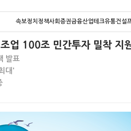
속보
정치
정책
사회
증권
금융
산업
테크
유통
건설
제조업 100조 민간투자 밀착 지
책 발표
최대'
중