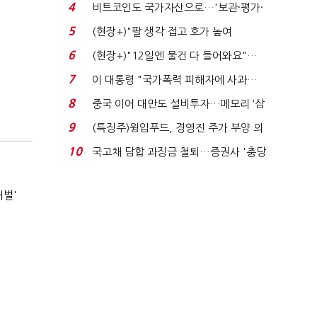
로봇·AI 등 논...
4
비트코인도 국가자산으로…'보관·평가·
처분' 기준은 ...
5
(현장+)"팔 생각 접고 호가 높여
요"…'덜 똘똘한 한 채' 20...
6
(현장+)"12일엔 물건 다 들어와요"…
빈 매대 채우며 문 연 ...
7
이 대통령 "국가폭력 피해자에 사과…
적극적 조사로 진...
8
중국 이어 대만도 설비투자…메모리 ‘삼
국전쟁’
9
(특징주)윙입푸드, 경영진 주가 부양 의
지에 상한가...
10
국고채 담합 과징금 철퇴…증권사 '충당
금 폭탄' 우려...
처벌'