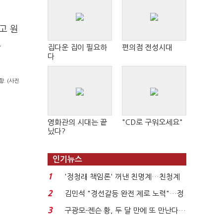
고 원
.
집다운 집이 필요하
편의점 전성시대
다
. (사진
영화관의 시대는 끝
"CD로 구워오세요"
났다?
인기뉴스
1
'정청래 책임론' 꺼낸 친명계…친청계
는 추가투표 때리기...
2
김민석 "경선갈등 완전 제로 노력"…정
청래 "반명 공세 사...
3
구광모-젠슨 황, 두 달 만에 또 만난다…