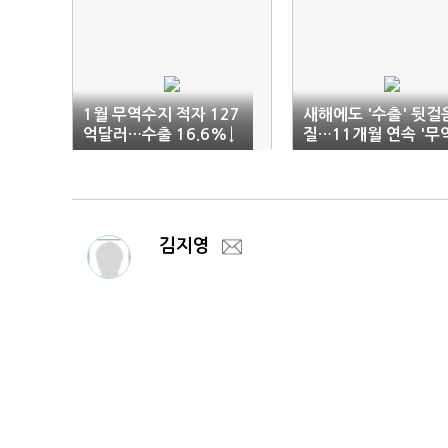
1월 무역수지 적자 127
새해에도 '수출' 뒷걸
억달러…수출 16.6%↓
질…11개월 연속 '무
(1보)
적자'
김지영