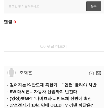
댓글
0
0/0
댓글 더보기
조재훈
길어지는 K-반도체 혹한기…"'업턴' 빨라야 하반기"
SW 대세론…자동차 산업까지 번진다
(영상)챗GPT '나비효과'…반도체 전반에 확산
삼성전자가 10년 만에 OLED TV 꺼낸 까닭은?