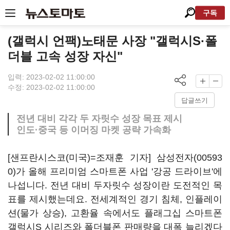
구독
(갤럭시 언팩)노태문 사장 "갤럭시S·폴
더블 고속 성장 자신"
입력: 2023-02-02 11:00:00
수정: 2023-02-02 11:00:00
답글쓰기
전년 대비 각각 두 자릿수 성장 목표 제시
인도·중국 등 이머징 마켓 공략 가속화
[샌프란시스코(미국)=조재훈 기자]
삼성전자(00593
0)
가 올해 프리미엄 스마트폰 사업 '강공 드라이브'에
나섭니다. 전년 대비 두자릿수 성장이란 도전적인 목
표를 제시했는데요. 전세계적인 경기 침체, 인플레이
션(물가 상승), 고환율 속에서도 플래그십 스마트폰
갤럭시S 시리즈와 폴더블폰 판매량을 대폭 늘리겠다