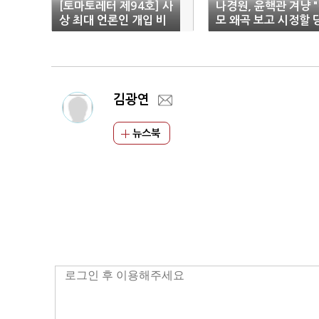
[토마토레터 제94호] 사
나경원, 윤핵관 겨냥 
상 최대 언론인 개입 비
모 왜곡 보고 시정할 
리(2편) 김만배의 문어
대표 필요"
발 인맥 해부
김광연
뉴스북