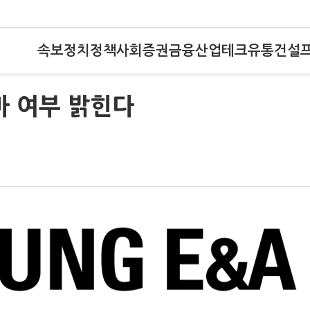
속보
정치
정책
사회
증권
금융
산업
테크
유통
건설
마 여부 밝힌다