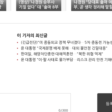
"참
(영상)“나경원 승부사
나경원 "당대표 출마 
당
기질 없다” 대 “출마 8부
부, 곧 생각 정리해 말
능선 넘었다 ”…여당 의
것"
원·정치전문가 5인 전망
이 기자의 최신글
윤 대통령 "국제분쟁 배제 못해…대외 불안정 긴밀대응"
한미일, 해양차단훈련·대해적훈련…"북한 위협 억제"
윤 대통령 "이·팔 사태로 물가부담…리스크 관리 만전 기해
0
/
300