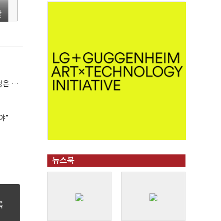
여
할
(긴급진단)"미 중동외교 정책 무너졌다…5차 중동전 가능성은 낮아"
야"
뉴스북