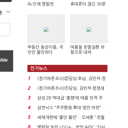
AI 인재 쟁탈전
휴대폰이 끊긴 30분
순
부동산 동상이몽, 국
여름철 온열질환 보
민만 불안하다
험으로 대비
인기뉴스
1
(정기여론조사)②당심·호남, 김민석-정
청래 '초접전'...
2
(정기여론조사)①당심, 김민석·정청래
'초접전'…대통령 ...
3
삼성 Z8 역대급 ‘흥행’에 애플 반격 주
목…9월 ‘폴...
4
삼전닉스 “주주환원 확대 방안 마련”…
로이터에 성명...
5
세제개편에 ‘불안·불만’…오세훈 "전월
세 구하기 더 ...
6
영업익 늘린 LGU+…보안·AIDC '신사