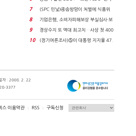
업 드라이브'...
7
(SPC 민낯)④솜방망이 처벌에 식품위
생법 위반 반복...
8
기업은행, 소비자피해보상 부실심사·보
이스피싱 공시 ...
9
경상수지 또 역대 최고치…사상 첫 400
억달러에 '3% 성...
10
(정기여론조사)⑤이 대통령 지지율 47.
7%…일주일 만에 ...
 2008. 2. 22
28-3377
비스 이용약관
RSS
구독신청
I
I