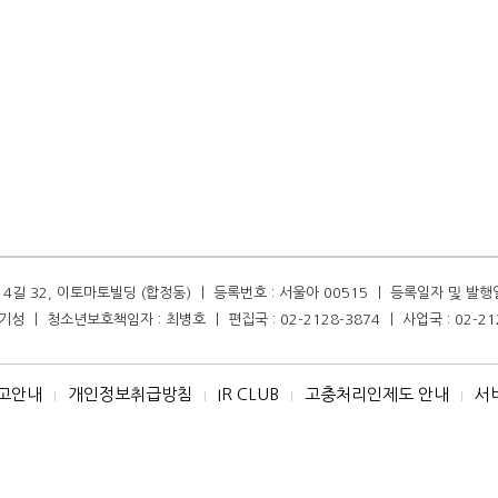
길 32, 이토마토빌딩 (합정동) ㅣ 등록번호 : 서울아 00515 ㅣ 등록일자 및 발행일자 :
성 ㅣ 청소년보호책임자 : 최병호 ㅣ 편집국 : 02-2128-3874 ㅣ 사업국 : 02-21
고안내
개인정보취급방침
IR CLUB
고충처리인제도 안내
서
I
I
I
I