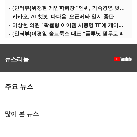
(인터뷰)위정현 게임학회장 "엔씨, 가족경영 벗어나 세대교체해야"
카카오, AI 챗봇 '다다음' 오픈베타 일시 중단
이상헌 의원 "확률형 아이템 시행령 TF에 게이머 의견 대변할 사람 없어"
(인터뷰)이경일 솔트룩스 대표 "플루닛 필두로 400억 연매출 목표"
뉴스리듬
주요 뉴스
많이 본 뉴스