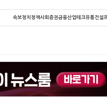
속보
정치
정책
사회
증권
금융
산업
테크
유통
건설