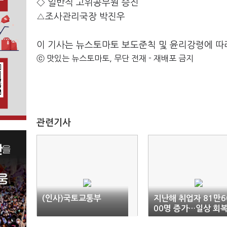
◇ 일반직 고위공무원 승진
△조사관리국장 박진우
이 기사는 뉴스토마토 보도준칙 및 윤리강령에 따
ⓒ 맛있는 뉴스토마토, 무단 전재 - 재배포 금지
관련기사
(인사)국토교통부
지난해 취업자 81만6
00명 증가…일상 회
영향(1보)