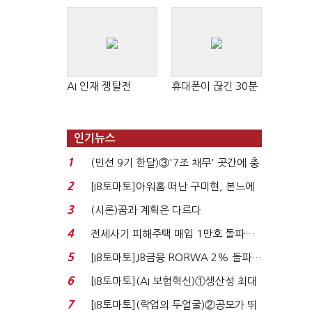
AI 인재 쟁탈전
휴대폰이 끊긴 30분
인기뉴스
1
(민선 9기 한달)③'7조 채무' 곳간에 충
격…추미애, 20년...
2
[IB토마토]아워홈 떠난 구미현, 본느에
340억 베팅…가...
3
(시론)꿈과 계획은 다르다
4
전세사기 피해주택 매입 1만호 돌파…
누적 피해자 4만2...
5
[IB토마토]JB금융 RORWA 2% 돌파…
실적 견인은 은행 ...
6
[IB토마토](AI 보험혁신)①생산성 최대
80% 개선…현실...
7
[IB토마토](락업의 두얼굴)②공모가 뛰