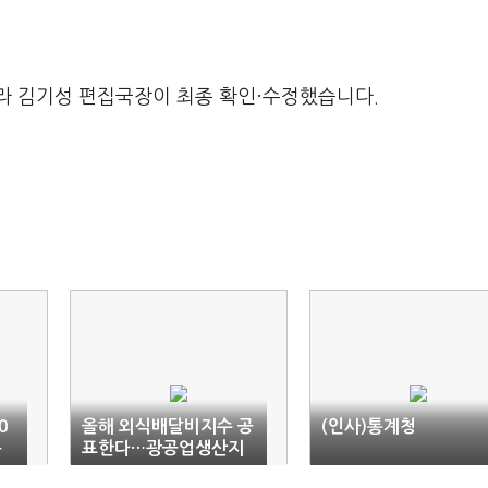
라 김기성 편집국장이 최종 확인·수정했습니다.
0
올해 외식배달비지수 공
(인사)통계청
복
표한다…광공업생산지
수에 전기차·건조기 포