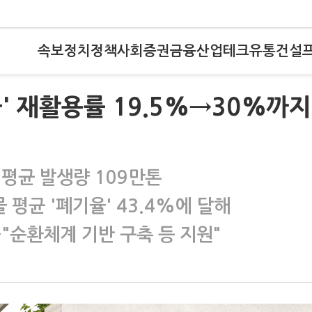
속보
정치
정책
사회
증권
금융
산업
테크
유통
건설
' 재활용률 19.5%→30%까지
연평균 발생량 109만톤
 평균 '폐기율' 43.4%에 달해
…"순환체계 기반 구축 등 지원"