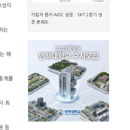
요성이
가입자 증가·AIDC 성장…SKT 2분기 성
장 본궤도
하는
는 해
 통계를
터 최
원 등