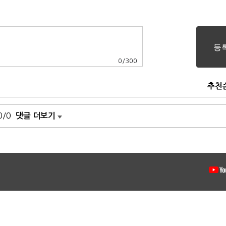
0
/
300
추천
0/0
댓글 더보기