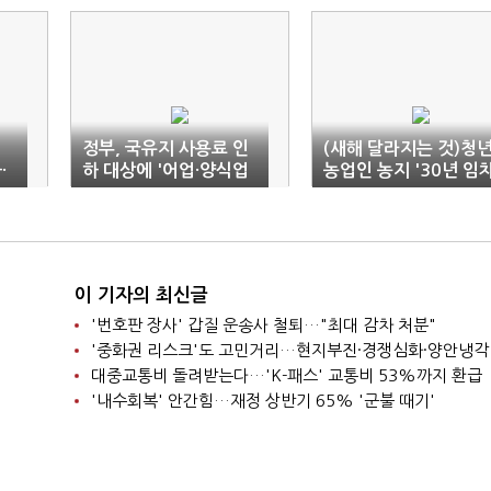
이
정부, 국유지 사용료 인
(새해 달라지는 것)청
·
하 대상에 '어업·양식업
농업인 농지 '30년 임
성
부속시설' 확대
후 소유'…어촌신활력
진사업 본격화
이 기자의 최신글
'번호판 장사' 갑질 운송사 철퇴…"최대 감차 처분"
'중화권 리스크'도 고민거리…현지부진·경쟁심화·양안냉각
대중교통비 돌려받는다…'K-패스' 교통비 53%까지 환급
'내수회복' 안간힘…재정 상반기 65% '군불 때기'