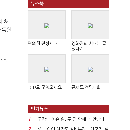
뉴스북
의 처
소득원
편의점 전성시대
영화관의 시대는 끝
났다?
뉴시스)
"CD로 구워오세요"
콘서트 전당대회
인기뉴스
1
구광모-젠슨 황, 두 달 만에 또 만난다…
로봇·AI 등 논...
2
중국 이어 대만도 설비투자…메모리 ‘삼