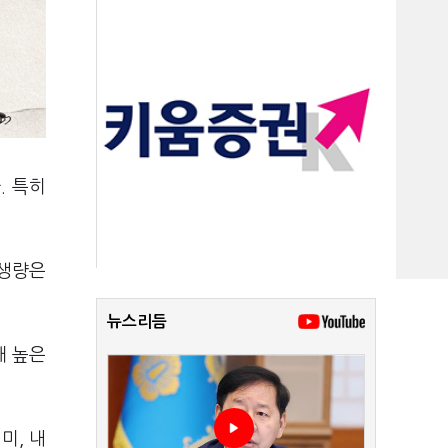
. 특히
발생량은
뉴스리듬
해 높은
미, 내