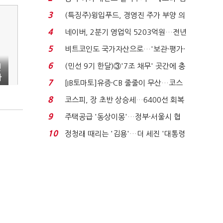
국전쟁’
3
(특징주)윙입푸드, 경영진 주가 부양 의
지에 상한가...
4
네이버, 2분기 영업익 5203억원…전년
비 0.2% 감소...
5
비트코인도 국가자산으로…'보관·평가·
처분' 기준은 ...
6
(민선 9기 한달)③'7조 채무' 곳간에 충
년
차
격…추미애, 20년...
7
[IB토마토]유증·CB 줄줄이 무산…코스
증
닥 벌점 급증에 ...
8
코스피, 장 초반 상승세…6400선 회복
시도
9
주택공급 '동상이몽'…정부·서울시 협
력 없으면 '공수표'...
10
정청래 때리는 '김용'…더 세진 '대통령
최측근' 입...