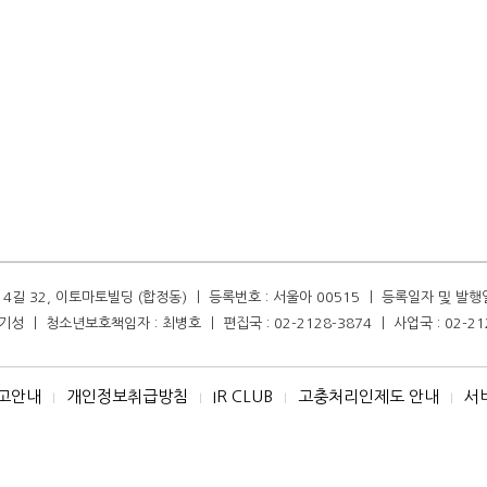
길 32, 이토마토빌딩 (합정동) ㅣ 등록번호 : 서울아 00515 ㅣ 등록일자 및 발행일자 :
성 ㅣ 청소년보호책임자 : 최병호 ㅣ 편집국 : 02-2128-3874 ㅣ 사업국 : 02-21
고안내
개인정보취급방침
IR CLUB
고충처리인제도 안내
서
I
I
I
I