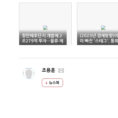
항만배후단지 개발에 2
(2023년 경제방향)
조279억 투자…물류·제
미 빠진 '스태그', 통화
조업 등 모든 시설 가능
재정 보폭 맞춰야…신
장은 '글쎄'
조용훈
뉴스북