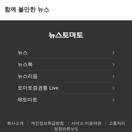
함께 볼만한 뉴스
뉴스
뉴스북
뉴스리듬
토마토증권통 Live
IB토마토
회사소개
개인정보취급방침
서비스 이용약관
고충처리
정정반론보도