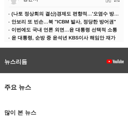
(나토 정상회의 결산)경제도 편향적…'오염수 방류'만 용인
안보리 또 빈손…북 "ICBM 발사, 정당한 방어권"
이번에도 국내 언론 외면…윤 대통령 선택적 소통
윤 대통령, 순방 중 윤석년 KBS이사 해임안 재가
뉴스리듬
주요 뉴스
많이 본 뉴스