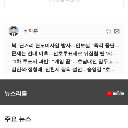
동지훈
북, 단거리 탄도미사일 발사…안보실 "즉각 중단 촉구"
문제는 전대 이후…선호투표제로 뒤집힐 땐 '지지층 불복'
"1차 투표서 과반" "게임 끝"…호남대전 앞두고 '충돌'
김민석·정청래, 신천지 장외 설전…송영길 "호남 계몽 규탄"
뉴스리듬
주요 뉴스