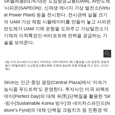
SK텔레콤(017670)
은 도심항공교통(UAM), AI반도체
'사피온(SAPEON)', 신재생 에너지 가상 발전소(Virtu
al Power Plant) 등을 전시한다. 전시관에 실물 크기
의 UAM 가상 체험 시뮬레이터를 만들어 놓고 사피온
반도체가 UAM 기체 운항을 도와주고 가상발전소가
기체와 이착륙장인 버티포트에 전력을 공급하는 기
술을 보여준다.
5일 미국 라스베이거스에서 개막하는 ‘CES 2023’의 SK그룹관을 사전 방문한 관람객
들이 SK텔레콤의 도심항공교통(UAM) 모형에 탑승해 운행 체험을 하고 있다. (사진=
SK)
SK㈜는 인근 중앙 광장(Central Plaza)에서 '지속가
능식품 푸드트럭'도 운영한다. 투자사인 미국 퍼펙트
데이(Perfect Day)의 대체 유(乳)단백질을 활용한 'SK
-빙수(Sustainable Korea 빙수)'와 네이처스파인드(N
ature’s Fynd)의 대체 단백질 크림치즈 등 친환경 먹