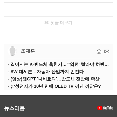
0/0
댓글 더보기
조재훈
길어지는 K-반도체 혹한기…"'업턴' 빨라야 하반기"
SW 대세론…자동차 산업까지 번진다
(영상)챗GPT '나비효과'…반도체 전반에 확산
삼성전자가 10년 만에 OLED TV 꺼낸 까닭은?
뉴스리듬