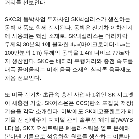
거리를 선보인다.
SKC의 동박사업 투자사인 SK넥실리스가 생산하는
동박 제품도 함께 전시된다. 동박은 전기차 이차전지
에 사용되는 핵심 소재로, SK넥실리스는 머리카락
두께의 30분의 1에 불과한 4㎛(마이크로미터·1㎛는
100만분의 1m) 두께의 동박을 1.4m 너비로 77㎞까
지 생산한다. SKC는 배터리 주행거리와 충전 속도를
대폭 끌어올리는 미래 음극 소재인 실리콘 음극재도
처음 선보인다.
또 미국 전기차 초급속 충전 사업자 1위인 SK 시그넷
이 새충전 기술, SK어스온은 CCS(탄소 포집및 저장)
기술을 각각 소개한다. 이밖에도 SK에코플랜트가 폐
기물 전 생애주기 디지털 관리 솔루션 '웨이블(WAYB
LE)'을, SK지오센트릭은 폐플라스틱을 열로 분해해
뽑아낸 기름으로 석유화학 원료를 생산하는 이른바