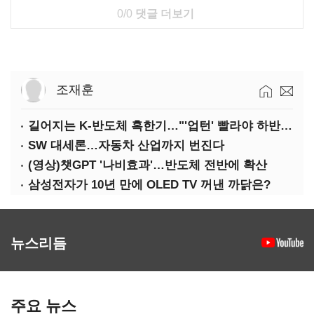
0/0
댓글 더보기
조재훈
길어지는 K-반도체 혹한기…"'업턴' 빨라야 하반기"
SW 대세론…자동차 산업까지 번진다
(영상)챗GPT '나비효과'…반도체 전반에 확산
삼성전자가 10년 만에 OLED TV 꺼낸 까닭은?
뉴스리듬
주요 뉴스