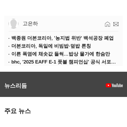
고은하
백종원 더본코리아, '농지법 위반' 백석공장 폐업
더본코리아, 독일에 비빔밥·덮밥 론칭
이른 폭염에 채솟값 들썩…밥상 물가에 한숨만
bhc, '2025 EAFF E-1 풋볼 챔피언십' 공식 서포터 참여
뉴스리듬
주요 뉴스