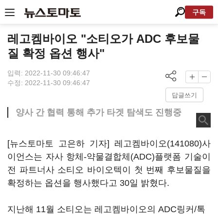
구독
레고켐바이오 "소티오가 ADC 후보물
질 확정 옵션 행사"
입력: 2022-11-30 09:46:47
수정: 2022-11-30 09:46:47
답글쓰기
양사 간 협력 통해 추가 타겟 탐색도 진행중
[뉴스토마토 고은하 기자]
레고켐바이오(141080)
사
이언스는 자사 항체-약물결합체(ADC)플랫폼 기술이
전 파트너사 소티오 바이오텍이 첫 번째 후보물질을
확정하는 옵션을 행사했다고 30일 밝혔다.
지난해 11월 소티오는 레고켐바이오의 ADC링커/톡