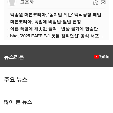
고은하
백종원 더본코리아, '농지법 위반' 백석공장 폐업
더본코리아, 독일에 비빔밥·덮밥 론칭
이른 폭염에 채솟값 들썩…밥상 물가에 한숨만
bhc, '2025 EAFF E-1 풋볼 챔피언십' 공식 서포터 참여
뉴스리듬
주요 뉴스
많이 본 뉴스