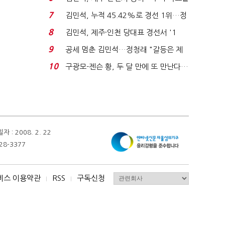
'1위 탈환'(종합)...
7
김민석, 누적 45.42%로 경선 1위…정
청래와 격차 0.86%p(...
8
김민석, 제주·인천 당대표 경선서 '1
위'(1보)...
9
공세 멈춘 김민석…정청래 "갈등은 제
가 수습"
10
구광모-젠슨 황, 두 달 만에 또 만난다…
로봇·AI 등 논...
 2008. 2. 22
28-3377
비스 이용약관
RSS
구독신청
I
I