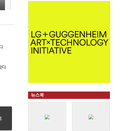
다
봤다
뉴스북