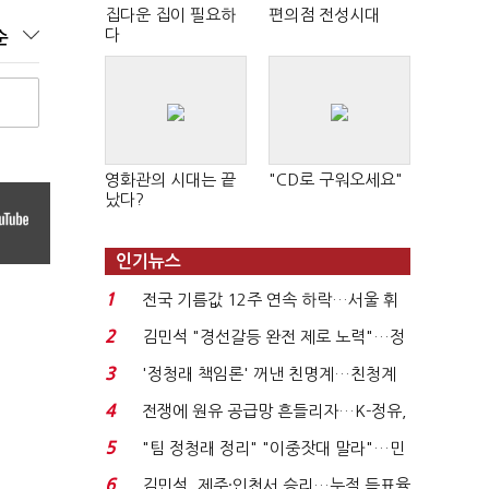
집다운 집이 필요하
편의점 전성시대
다
순
영화관의 시대는 끝
"CD로 구워오세요"
났다?
인기뉴스
1
전국 기름값 12주 연속 하락…서울 휘
발윳값 1909원...
2
김민석 "경선갈등 완전 제로 노력"…정
청래 "반명 공세 사...
3
'정청래 책임론' 꺼낸 친명계…친청계
는 추가투표 때리기...
4
전쟁에 원유 공급망 흔들리자…K-정유,
에너지안보 핵심...
5
"팀 정청래 정리" "이중잣대 말라"…민
주 최고위원 계파 다...
6
김민석, 제주·인천서 승리…누적 득표율