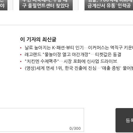
·야
구 풀필먼트센터 찾았다
금계산서 유통’ 인력공
급업체 일당 기소
이 기자의 최신글
날로 높아지는 K-패션·뷰티 인기…이커머스는 역직구 키운
레고랜드 "물놀이장 열고 야간개장"…티켓값은 동결
"치킨엔 수제맥주"…시장 포화에 신사업 드라이브
(영상)세계 면세 1위, 한국 진출에 진심…'매출 증빙' 물어
0
/
300