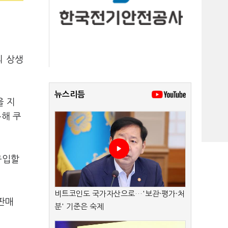
의 상생
뉴스리듬
을 지
해 쿠
구입할
비트코인도 국가자산으로…'보관·평가·처
판매
분' 기준은 숙제