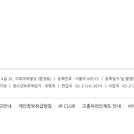
길 32, 이토마토빌딩 (합정동) ㅣ 등록번호 : 서울아 00515 ㅣ 등록일자 및 발행일자 :
성 ㅣ 청소년보호책임자 : 최병호 ㅣ 편집국 : 02-2128-3874 ㅣ 사업국 : 02-21
고안내
개인정보취급방침
IR CLUB
고충처리인제도 안내
서
I
I
I
I