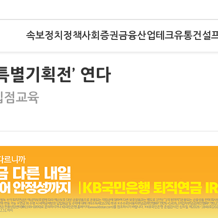
속보
정치
정책
사회
증권
금융
산업
테크
유통
건설
 특별기획전’ 연다
입점교육