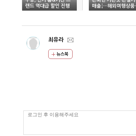
랜드 역대급 할인 진행
매출↓…해외여행상품
구티켓 판매는 호조
최유라
뉴스북