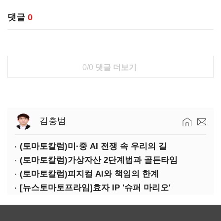
댓글
0
0/0
댓글 더보기
김충범
(토마토칼럼)미·중 AI 전쟁 속 우리의 길
(토마토칼럼)가상자산 2단계법과 골든타임
(토마토칼럼)피지컬 AI와 책임의 한계
[뉴스토마토프라임]효자 IP '슈퍼 마리오'