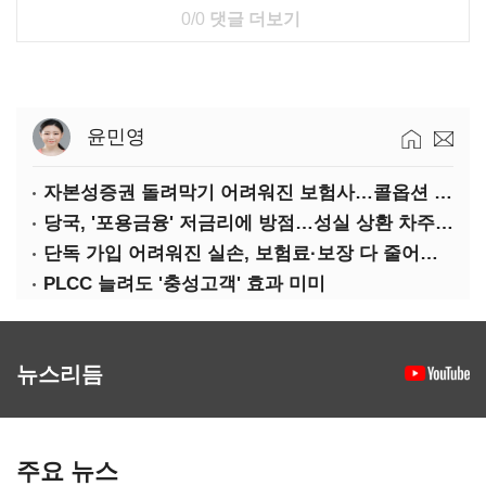
0/0
댓글 더보기
윤민영
자본성증권 돌려막기 어려워진 보험사…콜옵션 부담 급증
당국, '포용금융' 저금리에 방점…성실 상환 차주는 '역차별'
단독 가입 어려워진 실손, 보험료·보장 다 줄어든 5세대는?
PLCC 늘려도 '충성고객' 효과 미미
뉴스리듬
주요 뉴스