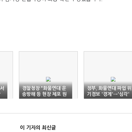
R서
경찰청장 "화물연대 운
정부, 화물연대 파업 위
합
송방해 등 현장 체포 원
기경보 '경계'→'심각'
칙"…집단운송거부 7건
격상
수사
이 기자의 최신글