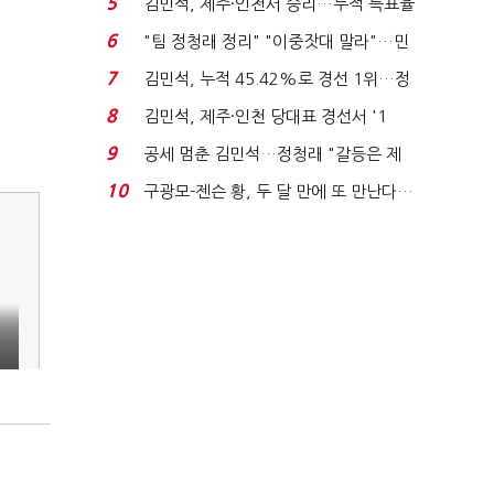
5
김민석, 제주·인천서 승리…누적 득표율
'1위 탈환'(종합)...
6
"팀 정청래 정리" "이중잣대 말라"…민
주 최고위원 계파 다...
7
김민석, 누적 45.42%로 경선 1위…정
청래와 격차 0.86%p(...
8
김민석, 제주·인천 당대표 경선서 '1
위'(1보)...
9
공세 멈춘 김민석…정청래 "갈등은 제
가 수습"
10
구광모-젠슨 황, 두 달 만에 또 만난다…
로봇·AI 등 논...