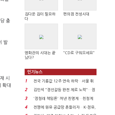
집다운 집이 필요하
편의점 전성시대
다
대당 충
이 발
영화관의 시대는 끝
"CD로 구워오세요"
났다?
인기뉴스
재 시
1
전국 기름값 12주 연속 하락…서울 휘
에 확대
발윳값 1909원...
2
김민석 "경선갈등 완전 제로 노력"…정
청래 "반명 공세 사...
3
'정청래 책임론' 꺼낸 친명계…친청계
는 추가투표 때리기...
4
전쟁에 원유 공급망 흔들리자…K-정유,
에너지안보 핵심...