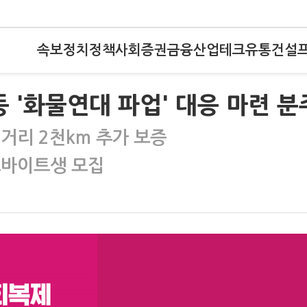
속보
정치
정책
사회
증권
금융
산업
테크
유통
건설
 '화물연대 파업' 대응 마련 분
행거리 2천km 추가 보증
르바이트생 모집