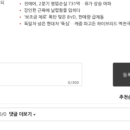
 되
진에어, 2분기 영업손실 731억…유가 상승 여파
강인한 근육에 날렵함을 입히다
‘보조금 제로’ 폭탄 맞은 BYD, 판매량 급제동
독일차 넘은 현대차 ‘뚝심’…캐즘 파고든 하이브리드 역전
0
/
300
추천
0/0
댓글 더보기