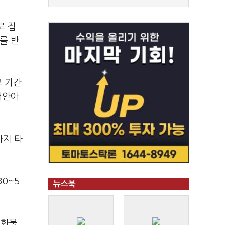
로 집
를 반
고 기간
떠안아
까지 타
0~5
뉴스북
 화물