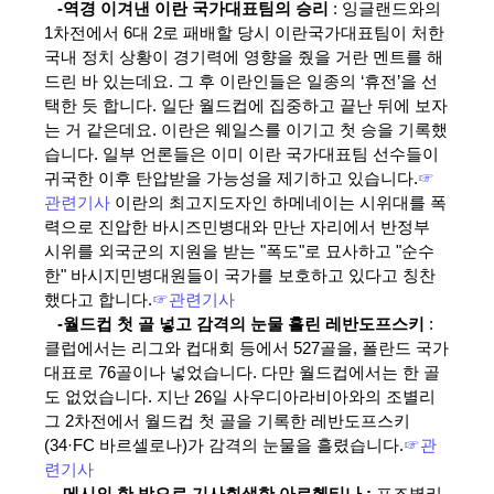
-역경 이겨낸 이란 국가대표팀의 승리
: 잉글랜드와의
1차전에서 6대 2로 패배할 당시 이란국가대표팀이 처한
국내 정치 상황이 경기력에 영향을 줬을 거란 멘트를 해
드린 바 있는데요. 그 후 이란인들은 일종의 ‘휴전’을 선
택한 듯 합니다. 일단 월드컵에 집중하고 끝난 뒤에 보자
는 거 같은데요. 이란은 웨일스를 이기고 첫 승을 기록했
습니다. 일부 언론들은 이미 이란 국가대표팀 선수들이
귀국한 이후 탄압받을 가능성을 제기하고 있습니다.
☞
관련기사
이란의 최고지도자인 하메네이는 시위대를 폭
력으로 진압한 바시즈민병대와 만난 자리에서 반정부
시위를 외국군의 지원을 받는 "폭도"로 묘사하고 "순수
한" 바시지민병대원들이 국가를 보호하고 있다고 칭찬
했다고 합니다.
☞관련기사
-월드컵 첫 골 넣고 감격의 눈물 흘린 레반도프스키
:
클럽에서는 리그와 컵대회 등에서 527골을, 폴란드 국가
대표로 76골이나 넣었습니다. 다만 월드컵에서는 한 골
도 없었습니다. 지난 26일 사우디아라비아와의 조별리
그 2차전에서 월드컵 첫 골을 기록한 레반도프스키
(34·FC 바르셀로나)가 감격의 눈물을 흘렸습니다.
☞관
련기사