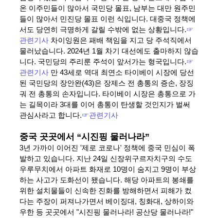
온 이주민들이 많아서 국민당 몰표, 남부는 대만 원주민
들이 많아서 민진당 몰표 이런 식입니다. 대중국 정책에
서도 당연히 극명하게 갈릴 수밖에 없는 상황입니다.
☞
관련기사
차이잉원은 패배 책임을 지고 당 주석직에서
물러났습니다. 2024년 1월 차기 대선에도 출마하지 않습
니다. 국민당의 주리룬 주석이 앞서가는 형국입니다.
☞
관련기사
만 43세로 역대 최연소 타이베이 시장에 당선
된 국민당의 장안완(43)은 장제스 전 총통의 증손, 장징
궈 전 총통의 손자입니다. 타이베이 시장은 총통으로 가
는 길목이라 3대를 이어 총통이 탄생할 것인지가 벌써
관심사라고 합니다.
☞관련기사
중국 곳곳에서 “시진핑 물러나라”
3년 가까이 이어진 '제로 코로나' 정책에 중국 민심이 폭
발하고 있습니다. 지난 24일 신장위구르자치구의 수도
우루무치에서 아파트 화재로 10명이 숨지고 9명이 부상
하는 사고가 도화선이 됐습니다. 해당 아파트의 봉쇄를
위한 설치물들이 신속한 진화를 방해하면서 피해가 컸
다는 주장이 퍼져나가면서 베이징대, 칭화대, 상하이와
우한 등 곳곳에서 "시진핑 물러나라! 공산당 물러나라!"