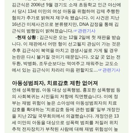
김근식은 2006년 9월 경기도 소재 초등학교 인근 야산에
서 당시 13세 미만의 여성 아동을 위협하며 강제 추행한
혐의가 추가로 밝혀져 재구속 됐습니다. 이 사건은 지난
16년간 미제사건으로 분류됐지만, DNA 감정을 통해 김
근식의 범행임이 밝혀졌습니다.
☞
관련기사
-현재 상황
: 김근식은 오는 12월 2일에 첫 재판을 받습
니다. 이 재판에서 어떤 형이 선고될지 관심이 가는 것은
추후 김근식이 복역을 마치고 갱생시설로 가게 될 경우
논란은 다시 불거질 것이기 때문입니다. 오갈 곳 없는 전
두환, 박병화, 조두순보다는 먹여주고 재워주는 교도소
에서 있는 김근식이 차라리 마음 편할지도…
☞
관련기사
아동성범죄자, 치료감호 제한 없어져
연쇄 성폭행범, 아동 대상 성폭행범, 흉포한 성폭행범 등
의 사회복귀는 시민들의 저항에 직면했습니다. 이에 정
부는 재범 위험이 높은 소아성애 아동성범죄자의 치료
감호를 확대하는 '치료감호 등에 관한 법률' 일부 개정안
을 지난 22일 국무회의에서 의결했습니다. 개정안은 13
세 미만의 아동을 대상으로 성폭력 범죄를 저질러 위치
추적 전자장치가 부착된 사람에 대해 재범 위험성이 높