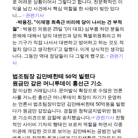
로 어려운 상황이어서 그렇다고 합니다. 천문학적인 이
익을 남긴 사건에서 핵심 역할을 한 사람이 빚만 있다
니…
☞
관련기사
-박용진, "이재명 최측근 비리에 당이 나서는 건 부적
절"
: 박용진 의원은 25일 "(이 대표) 심부름 하던 분들의
문제에 대해서 당의 대변인과 당의 특별위원회라고 하
는 기구가 직접 나서서 대변하고 방어하고 하는 것도 적
절치 않다고 생각한다"고 말했다. 이게 상식적인 생각입
니다. 그동안 역대 정당들이 다 그렇게 했구요.
☞
관련기
사
법조팀장 김만배한테 50억 빌렸다
원금만 갚은 머니투데이 홍선근 기소
참 이상한 거래입니다. 문어발식 확장으로 수많은 언론
사를 거느린 홍선근 머니투데이 회장이 자기가 운영하
는 언론사 법조팀장이었던 김만배씨한테 50억원을 빌렸
다가 원금만 갚았습니다. 경찰은 청탁금지법위반 혐의
로 기소의견으로 검찰에 송치했습니다.
☞관련기사
전형
적인 사이비 기자의 행태인 브로커 역할을 하면서 각종
이권에 개입한 것으로 보이는 김만배씨는 공범인 남욱