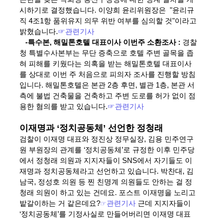
시하기로 결정했습니다. 이양희 윤리위원장은 "윤리규
직 4조1항 품위유지 의무 위반 여부를 심의할 것"이라고
밝혔습니다.
☞관련기사
-특수본, 해밀톤호텔 대표이사 이번주 소환조사 :
경찰
청
특별수사본부는 무단 증축으로 호텔 주변 골목을 좁
혀 피해를 키웠다는 의혹을 받는 해밀톤호텔 대표이사
를 상대로 이번 주 처음으로 피의자 조사를 진행할 방침
입니다. 해밀톤호텔은 본관 2층 후면, 별관 1층, 본관 서
측에 불법 건축물을 건축하고 주변 도로를 허가 없이 점
용한 혐의를 받고 있습니다.
☞관련기사
이재명과 ‘정치공동체’ 선언한 정청래
검찰이 이재명 대표와 정진상 정무실장, 김용 민주연구
원 부원장의 관계를 ‘정치공동체’로 규정한 이후 민주당
에서 정청래 의원과 지지자들이 SNS에서 자기들도 이
재명과 정치공동체라고 선언하고 있습니다. 박찬대, 김
남국, 정성호 의원 등 찐 친명계 의원들도 안하는 걸 정
청래 의원이 하고 있는 건데요. 포스트 이재명을 노리고
밭갈이하는 거 같은데요?
☞
관련기사
근데 지지자들이
‘정치공동체’를 기정사실로 만들어버리면 이재명 대표