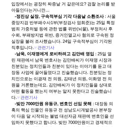
입장에서는 굉장히 짜증날 거 같은데요? 검찰 논리를 받
아들인다는거니깐…
-정진상 실장, 구속적부심 기각 다음날 소환조사
: 서울
중앙지검 반부패수사1부(부장검사 엄희준)는 25일 특정
범죄 가중처벌 등에 관한 법률 위반(뇌물), 부정처사 후
수뢰, 부패방지법 위반, 증거인멸교사 혐의로 구속된 정
실장을 불러 조사했습니다. 24일 구속적부심이 기각된
직후입니다.
☞
관련기사
-남욱, 이재명에게 로비하려고 김만배 영입
: 25일 열
린 재판에서 남욱 변호사는 김만배씨가 이재명 시장과
친분있는 정치인들과 친분이 있다는 이야기를 듣고 대
장동 사업에 끌어들였다고 진술했습니다. 친분있는 정
치인으로는 이광재 전 의원, 김태년 의원, 이화영 전 의
원을 거론했는데요. 김만배씨가 이 정치인들을 상대로
어떤 활동을 했는지 여부는 알지 못한다고 진술했습니
다.
☞
관련기사
-빚만 7000만원 유동규, 변호인 선임 못해
: 대장동 의
혹의 핵심 인물인 유동규 전 성남도시개발공사 본부장
이 다음 달 시작되는 불법 대선자금 재판에 변호인을 선
임하지 못했다고 합니다. 빚만 7000만원이고 경제적으