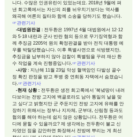
니다. 수많은 인권유린이 있었는데요. 2018년 9월에 펴
낸 회고록에서는 자신의 죄를 뉘우치기보다는 역사를
왜곡해 여론의 질타와 함께 소송을 당하기도 했습니다.
☞
관련기사
-대법원판결
: 전두환은 1997년 4월 대법원에서 12·12
와 5·18 내란과 군사 반란 혐의 등으로 무기징역형과 함
께 추징금 2205억 원의 확정판결을 받아 전직 대통령 예
우를 박탈당했습니다. 이후 특별사면으로 석방됐지만,
추징금을 납부하지 않아 검찰이 특별팀을 꾸려 재산 환
수 작업을 계속 진행중입니다.
☞
관련기사
-사망
: 지난해 11월 23일 악성 혈액암인 다발성 골수
정 확진 판정을 받고 투병 중 연희동 자택에서 숨졌습니
다.
☞
관련기사
-현재 상황 :
전두환은 생전 회고록에서 '북녘땅이 내려
다보이는 전방 고지에 백골로라도 남아 통일의 날을 맞
고 싶다'고 밝혔지만 군 주둔지인 전방 고지에 유해를 안
장하기 위해서는 정부나 지자체, 군부대, 산림청 등과도
협의를 해야 하는데 쉽지 않은 상황입니다. 전두환은 어
디에 묻힐 수 있을까요? 제 생각에는 전두환이 불교 신
자였던 점을 감안하면 화장해서 전방에 뿌리는 게 최선