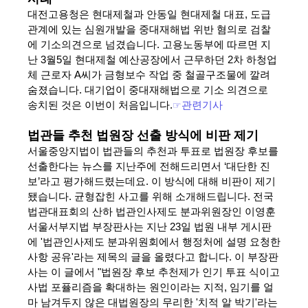
대전고용청은 현대제철과 안동일 현대제철 대표, 도급
관계에 있는 심원개발을 중대재해법 위반 혐의로 검찰
에 기소의견으로 넘겼습니다. 고용노동부에 따르면 지
난 3월5일 현대제철 예산공장에서 근무하던 2차 하청업
체 근로자 A씨가 금형보수 작업 중 철골구조물에 깔려
숨졌습니다. 대기업이 중대재해법으로 기소 의견으로
송치된 것은 이번이 처음입니다.
☞
관련기사
법관들 추천 법원장 선출 방식에 비판 제기
서울중앙지법이 법관들의 추천과 투표로 법원장 후보를
선출한다는 뉴스를 지난주에 전해드리면서 ‘대단한 진
보’라고 평가해드렸는데요. 이 방식에 대해 비판이 제기
됐습니다. 균형잡힌 사고를 위해 소개해드립니다. 전국
법관대표회의 산하 법관인사제도 분과위원장인 이영훈
서울서부지법 부장판사는 지난 23일 법원 내부 게시판
에 '법관인사제도 분과위원회에서 행정처에 설명 요청한
사항 공유'라는 제목의 글을 올렸다고 합니다. 이 부장판
사는 이 글에서 "법원장 후보 추천제가 인기 투표 식이고
사법 포퓰리즘을 확대하는 원인이라는 지적, 임기를 얼
마 남겨두지 않은 대법원장의 무리한 '치적 알 박기'라는