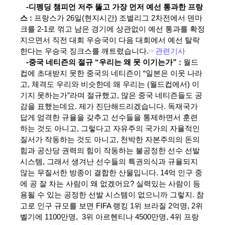
-디펭딩 챔피언 저주 뚫고 가장 먼저 예선 통과한 프랑
스 :
프랑스가 26일(현지시간) 조별리그 2차전에서 덴마
크를 2-1로 꺾고 남은 경기에 상관없이 예선 통과를 확정
지으면서 직전 대회 우승국이 다음 대회에서 예선 탈락
한다는 우승국 징크스를 깨트렸습니다.
☞
관련기사
-중국 네티즌의 절규 “우리는 왜 못 이기는가” :
월드
컵에 초대받지 못한 중국의 네티즌이 “일본은 이웃 나라
고, 체격도 우리와 비슷한데 왜 우리는 (월드컵에서) 이
기지 못하는가”라며 절규했고, 많은 중국 네티즌들도 공
감을 표했는데요. 제가 진단해드리겠습니다. 독재국가
답게 엄격한 규율을 갖추고 선수들을 통제하면서 훈련
하는 것도 아니고, 그렇다고 자유주의 국가의 자율적인
질서가 작동하는 것도 아니고, 천박한 자본주의의 돈의
힘과 공산당 권력의 힘이 작동하는 불공정한 선수 선발
시스템, 그래서 생겨난 선수들의 특권의식과 규율되지
않는 무질서한 방종이 결합한 산물입니다. 14억 인구 중
에 공 잘 차는 사람이 왜 없겠어요? 실력있는 사람이 등
용될 수 있는 공정한 선발 시스템이 없으니까 그렇지. 참
고로 인구 규모를 보면 FIFA 랭킹 1위 브라질 2억명, 2위
벨기에 1100만명, 3위 아르헨티나 4500만명, 4위 프랑