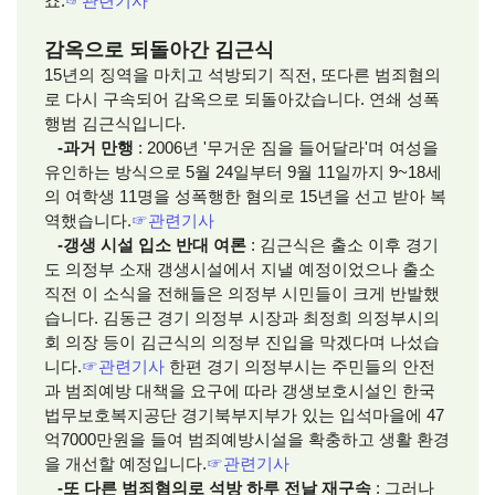
죠.
☞
관련기사
감옥으로 되돌아간 김근식
15년의 징역을 마치고 석방되기 직전, 또다른 범죄혐의
로 다시 구속되어 감옥으로 되돌아갔습니다. 연쇄 성폭
행범 김근식입니다.
-과거 만행
: 2006년 '무거운 짐을 들어달라'며 여성을
유인하는 방식으로 5월 24일부터 9월 11일까지 9~18세
의 여학생 11명을 성폭행한 혐의로 15년을 선고 받아 복
역했습니다.
☞
관련기사
-갱생 시설 입소 반대 여론
: 김근식은 출소 이후 경기
도 의정부 소재 갱생시설에서 지낼 예정이었으나 출소
직전 이 소식을 전해들은 의정부 시민들이 크게 반발했
습니다. 김동근 경기 의정부 시장과 최정희 의정부시의
회 의장 등이 김근식의 의정부 진입을 막겠다며 나섰습
니다.
☞
관련기사
한편 경기 의정부시는 주민들의 안전
과 범죄예방 대책을 요구에 따라 갱생보호시설인 한국
법무보호복지공단 경기북부지부가 있는 입석마을에 47
억7000만원을 들여 범죄예방시설을 확충하고 생활 환경
을 개선할 예정입니다.
☞
관련기사
-또 다른 범죄혐의로 석방 하루 전날 재구속
: 그러나