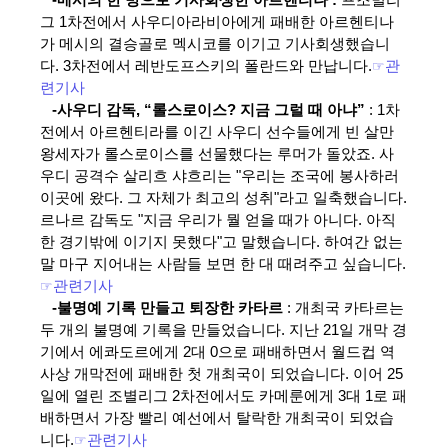
-메시의 한 방으로 기사회생한 아르헨티나 :
프조별리
그 1차전에서 사우디아라비아에게 패배한 아르헨티나
가 메시의 결승골로 멕시코를 이기고 기사회생했습니
다. 3차전에서 레반도프스키의 폴란드와 만납니다.
☞
관
련기사
-사우디 감독, “롤스로이스? 지금 그럴 때 아냐”
: 1차
전에서 아르헨티라를 이긴 사우디 선수들에게 빈 살만
왕세자가 롤스로이스를 선물했다는 루머가 돌았죠. 사
우디 공격수 살리흐 샤흐리는 "우리는 조국에 봉사하러
이곳에 왔다. 그 자체가 최고의 성취"라고 일축했습니다.
르나르 감독도 "지금 우리가 뭘 얻을 때가 아니다. 아직
한 경기밖에 이기지 못했다"고 말했습니다. 하여간 없는
말 마구 지어내는 사람들 보면 한 대 때려주고 싶습니다.
☞
관련기사
-불명예 기록 만들고 퇴장한 카타르
: 개최국 카타르는
두 개의 불명예 기록을 만들었습니다. 지난 21일 개막 경
기에서 에콰도르에게 2대 0으로 패배하면서 월드컵 역
사상 개막전에 패배한 첫 개최국이 되었습니다. 이어 25
일에 열린 조별리그 2차전에서도 카메룬에게 3대 1로 패
배하면서 가장 빨리 예선에서 탈락한 개최국이 되었습
니다.
☞
관련기사