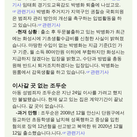
기사
임태희 경기도교육감도 박병화 퇴출에 나섰고요.
☞
관련기사
박병화 주거지가 지역구인
권칠승 국회의원
은 범죄자 관리 방안의 개선을 촉구하는 입법활동을 하
고 있습니다.
☞
관련기사
-현재 상황
: 출소 후 두문불출하고 있는 박병화가 최근
에는 화성시에 기초생활수급비를 신청한 사실이 밝혀졌
습니다. 마땅한 수입이 없는 박병화는 지급 기준(1인 가
구 기준, 월 소득 80여만원 이하)에 부합하지만 화성시는
지급하지 않겠다는 입장을 밝혔고, 수단과 방법을 총동
원해 반드시 퇴거조치하겠다는 입장입니다. 박병화는
원룸에서 감옥생활을 하고 있습니다.
☞
관련기사
이사갈 곳 없는 조두순
아동 성범죄자 조두순은 지난 24일 이사를 가려고 했지
만 불발됐습니다. 현재 살고 있는 집은 계약기간이 끝났
습니다. 갈 곳이 없습니다.
-과거 만행
: 조두순은 2008년 12월 안산시 단원구에서
등교하던 초등학생을 납치해 성폭행하고 중상을 입힌
혐의로 징역 12년형을 선고받고 복역한 뒤 2020년 12월
12일 출소했습니다.니다.
☞
관련기사