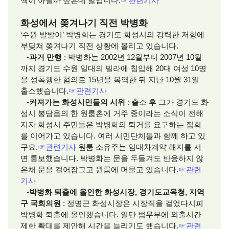
책이 아닐까 싶은데 말입니다.
☞
관련기사
화성에서 쫒겨나기 직전 박병화
‘수원 발발이’ 박병화는 경기도 화성시의 강력한 저항에
부딪쳐 쫒겨나기 직전 상황에 몰리고 있습니다.
-과거 만행
: 박병화는 2002년 12월부터 2007년 10월
까지 경기도 수원 일대의 빌라에 침입해 20대 여성 10명
을 성폭행한 혐의로 15년을 복역한 뒤 지난 10월 31일
출소했습니다.
☞
관련기사
-커져가는 화성시민들의 시위
: 출소 후 그가 경기도 화
성시 봉담읍의 한 원룸촌에 거주 중이라는 소식이 전해
지자 화성시 주민들은 박병화의 퇴거를 요구하는 집회
를 이어가고 있습니다. 여러 시민단체들과 함께 하고 있
구요.
☞
관련기사
원룸 소유주는 임대차계약 해지를 서
면 통보했습니다. 박병화는 문을 두들겨도 반응하지 않
은채 문을 걸어잠그고 원룸에 머물고 있습니다.
☞
관련
기사
-박병화 퇴출에 올인한 화성시장, 경기도교육청, 지역
구 국회의원
: 정명근 화성시장은 시장직을 걸었다시피
박병화 퇴출에 올인했습니다. 일단 법무부에 외출시간
제한 확대를 제안해 시간을 늘리기도 했습니다.
☞
관련