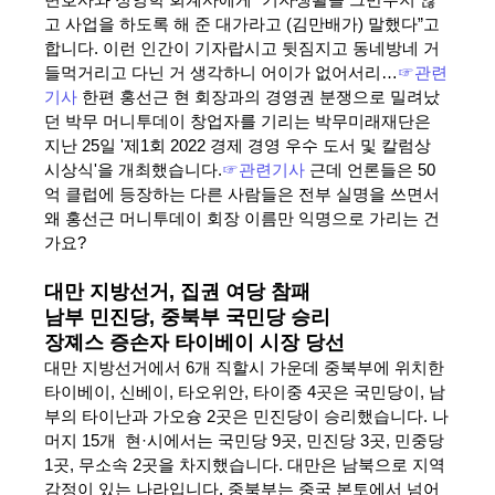
변호사와 정영학 회계사에게 “기자생활을 그만두지 않
고 사업을 하도록 해 준 대가라고 (김만배가) 말했다”고
합니다. 이런 인간이 기자랍시고 뒷짐지고 동네방네 거
들먹거리고 다닌 거 생각하니 어이가 없어서리…
☞관련
기사
한편 홍선근 현 회장과의 경영권 분쟁으로 밀려났
던 박무 머니투데이 창업자를 기리는 박무미래재단은
지난 25일 '제1회 2022 경제 경영 우수 도서 및 칼럼상
시상식'을 개최했습니다.
☞관련기사
근데 언론들은 50
억 클럽에 등장하는 다른 사람들은 전부 실명을 쓰면서
왜 홍선근 머니투데이 회장 이름만 익명으로 가리는 건
가요?
대만 지방선거, 집권 여당 참패
남부 민진당, 중북부 국민당 승리
장졔스 증손자 타이베이 시장 당선
대만 지방선거에서 6개 직할시 가운데 중북부에 위치한
타이베이, 신베이, 타오위안, 타이중 4곳은 국민당이, 남
부의 타이난과 가오슝 2곳은 민진당이 승리했습니다. 나
머지 15개 현·시에서는 국민당 9곳, 민진당 3곳, 민중당
1곳, 무소속 2곳을 차지했습니다. 대만은 남북으로 지역
감정이 있는 나라입니다. 중북부는 중국 본토에서 넘어