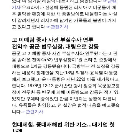
었다”며 임기말 레임덕 때문이라고 밝혔습니다.
☞관련
기사
우크라이나 전쟁에 동원된 러시아 예비군들이 매
우 열악한 환경에 처한 채 총알받이로 내몰린다는 사실
이 알려지면서 러시아에 남겨진 가족들의 불만이 커지
고 있다고 합니다.
☞관련기사
고 이예람 중사 사건 부실수사 연루
전익수 공군 법무실장, 대령으로 강등
공군 고 이예람 중사 사건 부실수사와 연루됐다는 비판
을 받아온 전익수(52) 법무실장이 '원 스타'인 준장에서
대령으로 1계급 강등됐습니다. 국방부는 전 실장을 강등
하는 내용의 징계안을 지난 18일 의결해 윤석열 대통령
에게 보고했고, 윤 대통령은 지난 22일 이를 재가했다고
합니다. 1979년 12·12 군사반란 당시 정승화 육군참모총
장이 전두환 등 반군에 의해 이등병으로 강등된 적이 있
었지만 쿠데타 중이었던 만큼 이번과는 상황이 다릅니
다. 유족들은 환영했고, 전 실장은 법적 대응을 예고했습
니다.
☞
관련기사
현대제철, 중대재해법 위반 기소…대기업 첫
사례