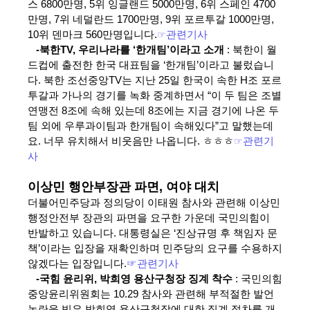
스 6800만명, 5위 잉글랜드 5000만명, 6위 스페인 4700
만명, 7위 네덜란드 1700만명, 9위 포르투갈 1000만명,
10위 덴마크 560만명입니다.
☞
관련기사
-북한TV, 우리나라를 ‘한개팀’이라고 소개
: 북한이 월
드컵에 출전한 한국 대표팀을 ‘한개팀’이라고 불렀습니
다. 북한 조선중앙TV는 지난 25일 한국이 속한 H조 포르
투갈과 가나의 경기를 녹화 중계하면서 “이 두 팀은 조별
연맹전 8조에 속해 있는데 8조에는 지금 경기에 나온 두
팀 외에 우루과이팀과 한개팀이 속해있다”고 말했는데
요. 너무 유치해서 비웃음만 나옵니다. ㅎㅎㅎ
☞
관련기
사
이상민 행안부장관 파면, 여야 대치
더불어민주당과 정의당이 이태원 참사와 관련해 이상민
행정안전부 장관의 파면을 요구한 가운데 국민의힘이
반발하고 있습니다. 대통령실은 ‘진상규명 후 책임자 문
책’이라는 입장을 재확인하며 민주당의 요구를 수용하지
않겠다는 입장입니다.
☞관련기사
-국힘 윤리위, 박희영 용산구청장 징계 착수
: 국
민의힘
중앙윤리위원회는 10.29 참사와 관련해 부적절한 발언
논란을 빚은 박희영 용산구청장에 대한 징계 절차를 개