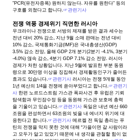
"PCR(유전자증폭) 원하지 않는다. 자유를 원한다" 등의
구호를 외쳤다고 합니다.
☞관련기사
전쟁 역풍 경제위기 직면한 러시아
우크라이나 전쟁으로 서방의 제재를 받은 결과 세수는
전년 대비 20% 감소, 지난 9월 소매 판매는 전년 대비
10% 감소, 국제통화기금(IMF)은 국내총생산(GDP)
3.5% 감소 전망, 올해 GDP 2개 분기(2분기 -4.1%, 3분기
-4.0%) 엲속 감소, 4분기 GDP 7.1% 감소 전망. 러시아
경제가 처한 상황입니다. 지난 9월에 발표한 부분 동원
령으로 30만명 이상을 징집해서 경제활동인구가 줄어든
효과도 있습니다.
☞관련기사
러시아는 전쟁 9개월 동안
1년 예산의 1/4을 전쟁에 쏟아부었다고 합니다.
☞관련기
사
한편 노르드스트림 가스관 폭파사건 후 유럽은 기뢰
탐색함과 무인잠수정 등을 동원해 가스관 보호에 총력
을 기울이고 있습니다.
☞관련기사
독일은 내년 예산 660
조원을 편성하면서 63조원의 빚을 내 에너지 위기에 대
응한다고 합니다.
☞관련기사
메르켈 전 독일 총리는 푸
틴의 전쟁을 막지 못한 것에 대해 “가을이면 갈 사람이라
고 모두가 알고 있었기 때문에 내 생각을 관철할 힘이 없