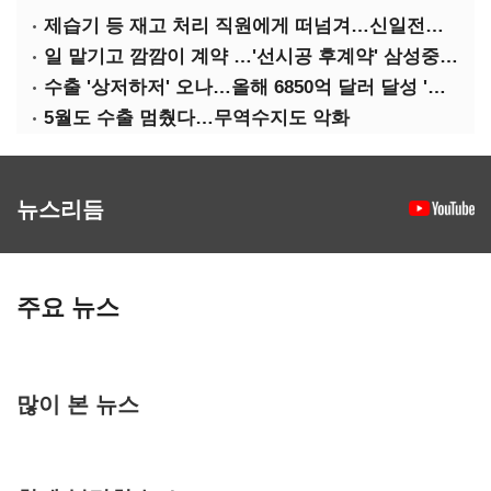
제습기 등 재고 처리 직원에게 떠넘겨…신일전자 '과징금 처벌'
일 맡기고 깜깜이 계약 …'선시공 후계약' 삼성중공업 덜미
수출 '상저하저' 오나…올해 6850억 달러 달성 '빨간불'
5월도 수출 멈췄다…무역수지도 악화
뉴스리듬
주요 뉴스
많이 본 뉴스