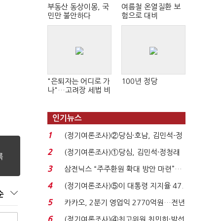
부동산 동상이몽, 국
여름철 온열질환 보
민만 불안하다
험으로 대비
"은퇴자는 어디로 가
100년 정당
나"…고려장 세법 비
판 확산
인기뉴스
1
(정기여론조사)②당심·호남, 김민석-정
청래 '초접전'...
2
(정기여론조사)①당심, 김민석·정청래
'초접전'…대통령 ...
3
삼전닉스 “주주환원 확대 방안 마련”…
로이터에 성명...
4
(정기여론조사)⑤이 대통령 지지율 47.
순
7%…일주일 만에 ...
5
카카오, 2분기 영업익 2770억원…전년
비 36% 증가...
6
(정기여론조사)④최고위원 최민희·박선