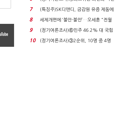
원 '양강'…서미...
7
(특징주)SK디앤디, 금감원 유증 제동에
장 초반 상한가...
8
세제개편에 ‘불안·불만’…오세훈 "전월
세 구하기 더 ...
9
(정기여론조사)⑥민주 46.2% 대 국힘
31.0%…오차범위 밖 ...
10
(정기여론조사)③2순위, 10명 중 4명
'송영길'…정청래 '한 ...