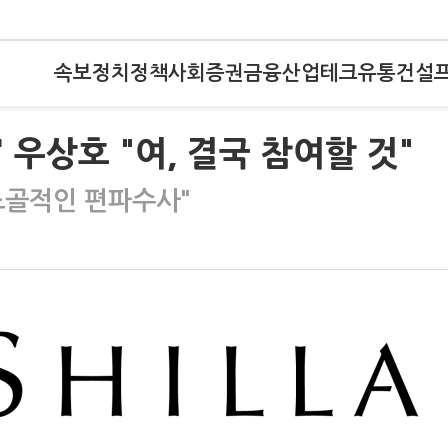
속보
정치
정책
사회
증권
금융
산업
테크
유통
건설
우상호 "여, 결국 참여할 것"
노골적인 편파수사"