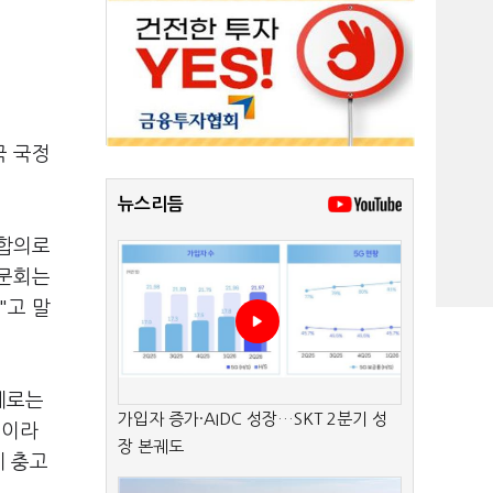
국 국정
뉴스리듬
 합의로
청문회는
"고 말
제로는
가입자 증가·AIDC 성장…SKT 2분기 성
"이라
장 본궤도
게 충고