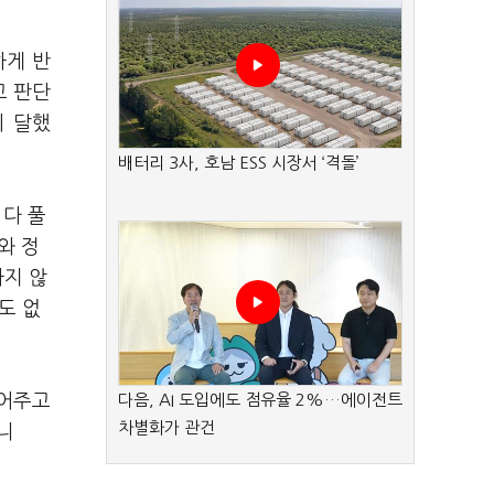
하게 반
고 판단
에 달했
배터리 3사, 호남 ESS 시장서 ‘격돌’
 다 풀
와 정
하지 않
도 없
풀어주고
다음, AI 도입에도 점유율 2%…에이전트
차별화가 관건
니