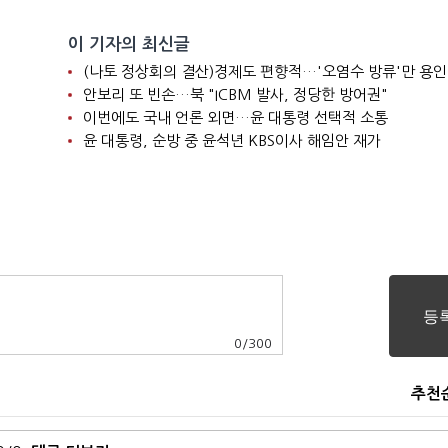
이 기자의 최신글
(나토 정상회의 결산)경제도 편향적…'오염수 방류'만 용인
안보리 또 빈손…북 "ICBM 발사, 정당한 방어권"
이번에도 국내 언론 외면…윤 대통령 선택적 소통
윤 대통령, 순방 중 윤석년 KBS이사 해임안 재가
0
/
300
추천