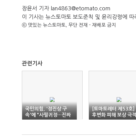
장윤서 기자 lan4863@etomato.com
이 기사는 뉴스토마토 보도준칙 및 윤리강령에 따
ⓒ 맛있는 뉴스토마토, 무단 전재 - 재배포 금지
관련기사
국민의힘, '정진상 구
[토마토레터 제53호]
속'에 "사필귀정…진짜
후변화 피해 보상 극
몸통도 드러날 것"
타결, COP27이 역
인 이유