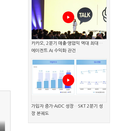
카카오, 2분기 매출·영업익 역대 최대…
에이전트 AI 수익화 관건
가입자 증가·AIDC 성장…SKT 2분기 성
장 본궤도