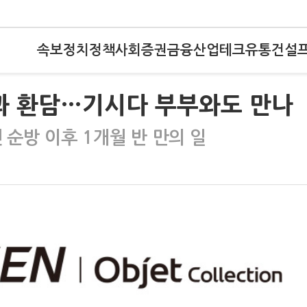
속보
정치
정책
사회
증권
금융
산업
테크
유통
건설
든과 환담…기시다 부부와도 만나
 순방 이후 1개월 반 만의 일