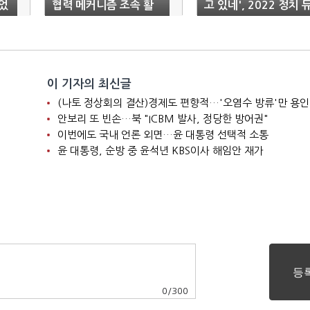
었
협력 메커니즘 조속 활
고 있네', 2022 정치 
성화 기대"
오 히트어"
이 기자의 최신글
(나토 정상회의 결산)경제도 편향적…'오염수 방류'만 용인
안보리 또 빈손…북 "ICBM 발사, 정당한 방어권"
이번에도 국내 언론 외면…윤 대통령 선택적 소통
윤 대통령, 순방 중 윤석년 KBS이사 해임안 재가
0
/
300