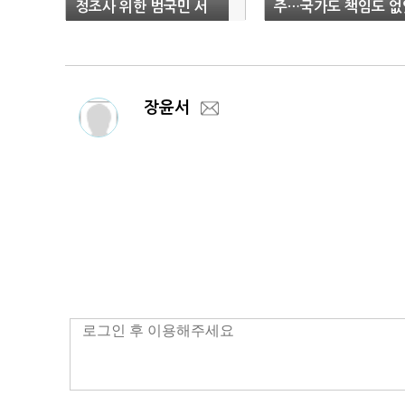
정조사 위한 범국민 서
주…국가도 책임도 없
명운동"
다
장윤서