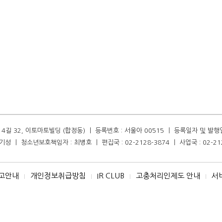
길 32, 이토마토빌딩 (합정동) ㅣ 등록번호 : 서울아 00515 ㅣ 등록일자 및 발행일자 :
성 ㅣ 청소년보호책임자 : 최병호 ㅣ 편집국 : 02-2128-3874 ㅣ 사업국 : 02-21
고안내
개인정보취급방침
IR CLUB
고충처리인제도 안내
서
I
I
I
I