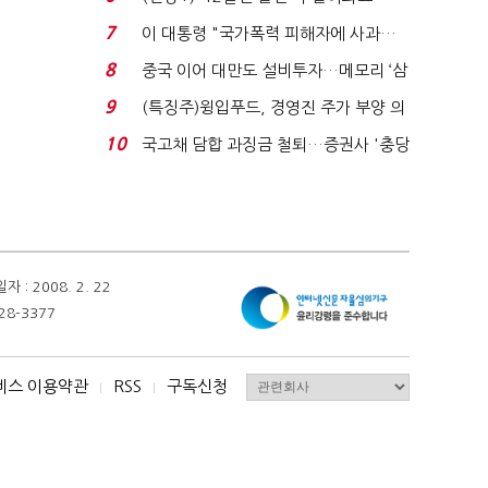
빈 매대 채우며 문 연 ...
7
이 대통령 "국가폭력 피해자에 사과…
적극적 조사로 진...
8
중국 이어 대만도 설비투자…메모리 ‘삼
국전쟁’
9
(특징주)윙입푸드, 경영진 주가 부양 의
지에 상한가...
10
국고채 담합 과징금 철퇴…증권사 '충당
금 폭탄' 우려...
 2008. 2. 22
28-3377
비스 이용약관
RSS
구독신청
I
I