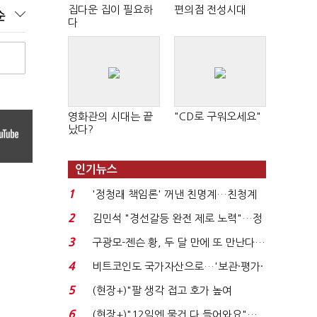
집다운 집이 필요하
편의점 전성시대
순
다
영화관의 시대는 끝
"CD로 구워오세요"
났다?
인기뉴스
1
'정청래 책임론' 꺼낸 친명계…친청계
는 추가투표 때리기...
2
김민석 "경선갈등 완전 제로 노력"…정
청래 "반명 공세 사...
3
구광모-젠슨 황, 두 달 만에 또 만난다…
로봇·AI 등 논...
4
비트코인도 국가자산으로…'보관·평가·
처분' 기준은 ...
5
(현장+)"팔 생각 접고 호가 높여
요"…'덜 똘똘한 한 채' 20...
6
(현장+)"12일엔 물건 다 들어와요"…