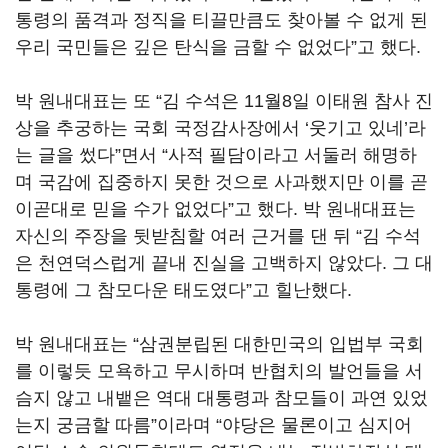
통령의 품격과 정직을 티끌만큼도 찾아볼 수 없게 된
우리 국민들은 깊은 탄식을 금할 수 없었다”고 했다.
박 원내대표는 또 “김 수석은 11월8일 이태원 참사 진
상을 추궁하는 국회 국정감사장에서 ‘웃기고 있네’라
는 글을 썼다”면서 “사적 필담이라고 서둘러 해명하
며 국감에 집중하지 못한 것으로 사과했지만 이를 곧
이곧대로 믿을 수가 없었다”고 했다. 박 원내대표는
자신의 주장을 뒷받침할 여러 근거를 댄 뒤 “김 수석
은 천연덕스럽게 끝내 진실을 고백하지 않았다. 그 대
통령에 그 참모다운 태도였다”고 힐난했다.
박 원내대표는 “삼권분립된 대한민국의 입법부 국회
를 이렇듯 모욕하고 무시하며 반협치의 발언들을 서
슴지 않고 내뱉은 역대 대통령과 참모들이 과연 있었
는지 궁금할 따름”이라며 “야당은 물론이고 심지어