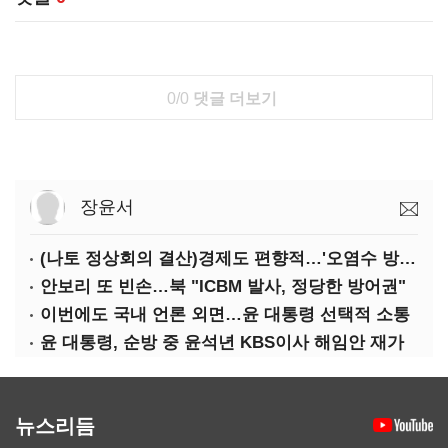
0/0
댓글 더보기
장윤서
(나토 정상회의 결산)경제도 편향적…'오염수 방류'만 용인
안보리 또 빈손…북 "ICBM 발사, 정당한 방어권"
이번에도 국내 언론 외면…윤 대통령 선택적 소통
윤 대통령, 순방 중 윤석년 KBS이사 해임안 재가
뉴스리듬