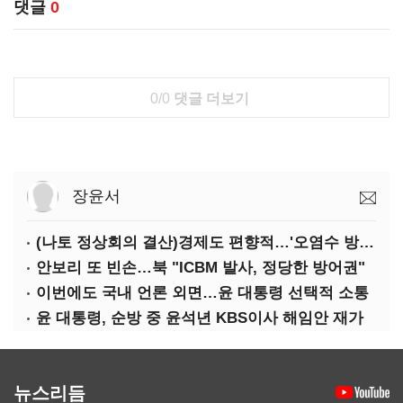
댓글
0
0/0
댓글 더보기
장윤서
(나토 정상회의 결산)경제도 편향적…'오염수 방류'만 용인
안보리 또 빈손…북 "ICBM 발사, 정당한 방어권"
이번에도 국내 언론 외면…윤 대통령 선택적 소통
윤 대통령, 순방 중 윤석년 KBS이사 해임안 재가
뉴스리듬