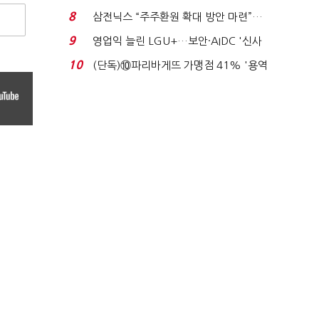
억달러에 '3% 성...
8
삼전닉스 “주주환원 확대 방안 마련”…
로이터에 성명...
9
영업익 늘린 LGU+…보안·AIDC '신사
업 드라이브'...
10
(단독)⑩파리바게뜨 가맹점 41% '용역
제빵기사 없어'…고...