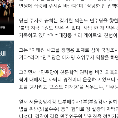
민생에 집중해 주시길 바란다"며 "정당한 법 집행
당권 주자로 꼽히는 김기현 의원도 민주당을 향한
'불법 자금 1원도 받은 적 없다. 사탕 한 개 받
지목하고 있다"며 "'대장동 비리 게이트'의 진범이
그는 "이태원 사고를 정쟁용 호재로 삼아 국정조
거다"라며 "민주당은 이재명 호위무사 역할을 하면
그러면서 "민주당이 천문학적 권력형 비리 의혹
람에 대해서는 사퇴니 경질이니 운운하고 있으니 
표를 팽시키고 '포스트 이재명'을 세우느냐, 민주당
앞서 서울중앙지검 반부패수사1부(부장검사 엄희준
법률 위반(뇌물수수) 등의 혐의로 정 실장의 자택
나섰다. 검찰이 김용 민주연구원 부원장을 정치자금