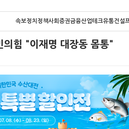
속보
정치
정책
사회
증권
금융
산업
테크
유통
건설
민의힘 "이재명 대장동 몸통"