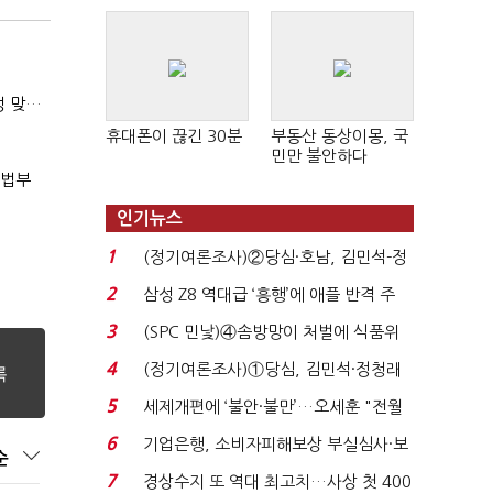
(마약범죄, 처벌에서 치료로)②(단독)"마약은 전염병…여성 맞춤형 재활과정 개발 중"
휴대폰이 끊긴 30분
부동산 동상이몽, 국
민만 불안하다
사법부
인기뉴스
1
(정기여론조사)②당심·호남, 김민석-정
청래 '초접전'...
2
삼성 Z8 역대급 ‘흥행’에 애플 반격 주
목…9월 ‘폴...
3
(SPC 민낯)④솜방망이 처벌에 식품위
생법 위반 반복...
4
(정기여론조사)①당심, 김민석·정청래
'초접전'…대통령 ...
5
세제개편에 ‘불안·불만’…오세훈 "전월
세 구하기 더 ...
6
기업은행, 소비자피해보상 부실심사·보
순
이스피싱 공시 ...
7
경상수지 또 역대 최고치…사상 첫 400