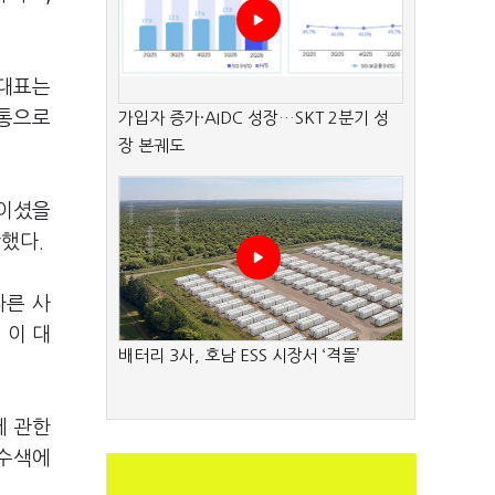
 대표는
몸통으로
가입자 증가·AIDC 성장…SKT 2분기 성
장 본궤도
각이셨을
했다.
다른 사
 이 대
배터리 3사, 호남 ESS 시장서 ‘격돌’
에 관한
수수색에