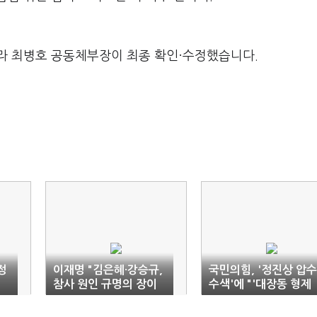
라 최병호 공동체부장이 최종 확인·수정했습니다.
정
이재명 "김은혜·강승규,
국민의힘, '정진상 압수
참사 원인 규명의 장이
수색'에 "'대장동 형제
웃긴가"
들'이 무너지고 있다"