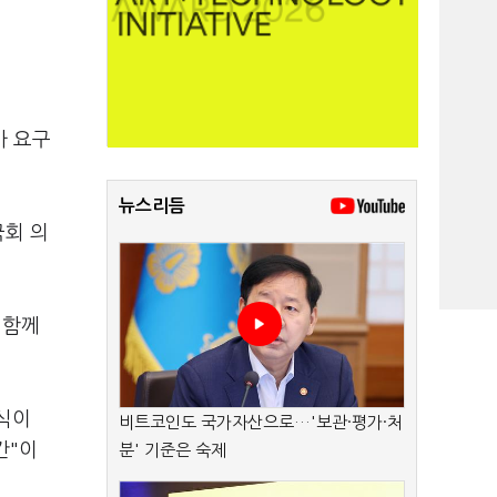
사 요구
뉴스리듬
국회 의
 함께
자식이
비트코인도 국가자산으로…'보관·평가·처
간"이
분' 기준은 숙제