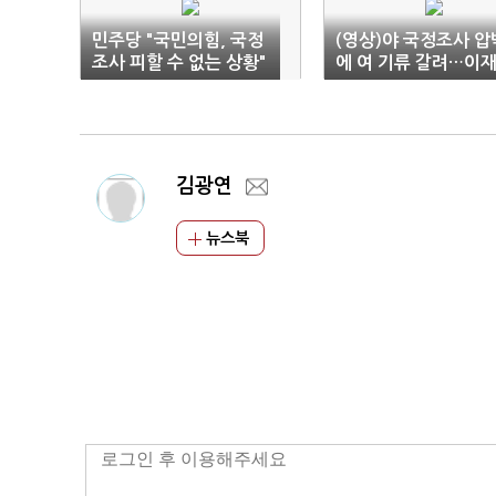
민주당 "국민의힘, 국정
(영상)야 국정조사 압
조사 피할 수 없는 상황"
에 여 기류 갈려…이
명, 특검 카드까지(종
김광연
뉴스북