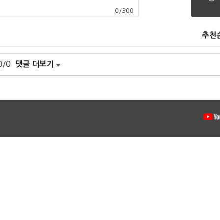
0
/
300
추천
0/0
댓글 더보기