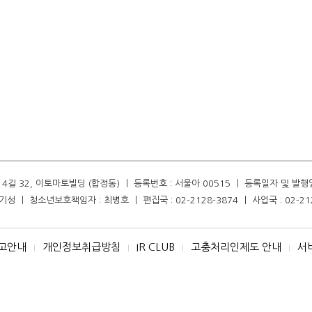
길 32, 이토마토빌딩 (합정동) ㅣ 등록번호 : 서울아 00515 ㅣ 등록일자 및 발행일자 :
성 ㅣ 청소년보호책임자 : 최병호 ㅣ 편집국 : 02-2128-3874 ㅣ 사업국 : 02-21
고안내
개인정보취급방침
IR CLUB
고충처리인제도 안내
서
I
I
I
I