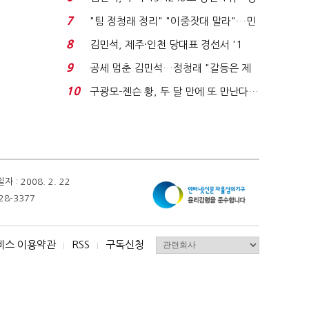
청래와 격차 0.86%p(...
7
"팀 정청래 정리" "이중잣대 말라"…민
주 최고위원 계파 다...
8
김민석, 제주·인천 당대표 경선서 '1
위'(1보)...
9
공세 멈춘 김민석…정청래 "갈등은 제
가 수습"
10
구광모-젠슨 황, 두 달 만에 또 만난다…
로봇·AI 등 논...
 2008. 2. 22
28-3377
비스 이용약관
RSS
구독신청
I
I