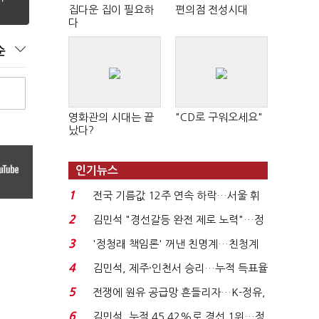
집다운 집이 필요하
편의점 전성시대
다
순
영화관의 시대는 끝
"CD로 구워오세요"
났다?
인기뉴스
1
전국 기름값 12주 연속 하락…서울 휘
발윳값 1909원...
2
김민석 "경선갈등 완전 제로 노력"…정
청래 "반명 공세 사...
3
'정청래 책임론' 꺼낸 친명계…친청계
는 추가투표 때리기...
4
김민석, 제주·인천서 승리…누적 득표율
'1위 탈환'(종합)...
5
전쟁에 원유 공급망 흔들리자…K-정유,
에너지안보 핵심...
6
김민석, 누적 45.42%로 경선 1위…정