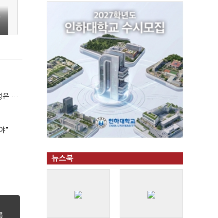
국
(긴급진단)"미 중동외교 정책 무너졌다…5차 중동전 가능성은 낮아"
야"
뉴스북