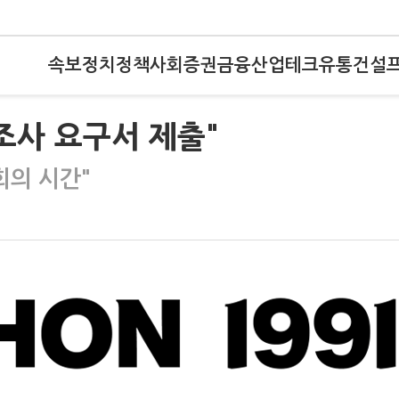
속보
정치
정책
사회
증권
금융
산업
테크
유통
건설
조사 요구서 제출"
회의 시간"