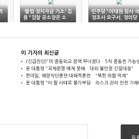
박
'불법 정치자금 기소' 김
민주당 "이태원 참사 
재
용 "검찰 공소장은 소
정조사 요구서, 정의당
합)
설"
과 조정해 제출"
이 기자의 최신글
윤 대통령 "국제분쟁 배제 못해…대외 불안정 긴밀대응"
한미일, 해양차단훈련·대해적훈련…"북한 위협 억제"
윤 대통령 "이·팔 사태로 물가부담…리스크 관리 만전 기해