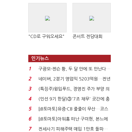
"CD로 구워오세요"
콘서트 전당대회
인기뉴스
1
구광모-젠슨 황, 두 달 만에 또 만난다…
로봇·AI 등 논...
2
네이버, 2분기 영업익 5203억원…전년
비 0.2% 감소...
3
(특징주)윙입푸드, 경영진 주가 부양 의
지에 상한가...
4
(민선 9기 한달)③'7조 채무' 곳간에 충
격…추미애, 20년...
5
[IB토마토]유증·CB 줄줄이 무산…코스
닥 벌점 급증에 ...
6
[IB토마토]아워홈 떠난 구미현, 본느에
340억 베팅…가...
7
전세사기 피해주택 매입 1만호 돌파…