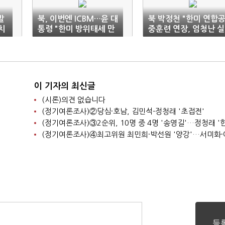
발
북, 이번엔 ICBM…윤 대
북 박정천 "한미 연합
치
통령 "한미 방위태세 만
중훈련 연장, 엄청난 실
전"(종합)
수"
이 기자의 최신글
(시론)의견 없습니다
(정기여론조사)②당심·호남, 김민석-정청래 '초접전'