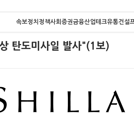
속보
정치
정책
사회
증권
금융
산업
테크
유통
건설
상 탄도미사일 발사"(1보)