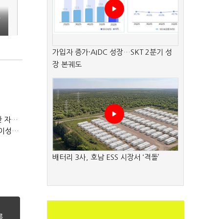
공
가입자 증가·AIDC 성장…SKT 2분기 성
장 본궤도
(정기여론조사)③2순위, 10명 중 4명 '송영길'…정청래 '한 자릿수'
(정기여론조사)④최고위원 최민희·박선원 '양강'…서미화·이성윤·임미애 뒤이어
배터리 3사, 호남 ESS 시장서 ‘격돌’