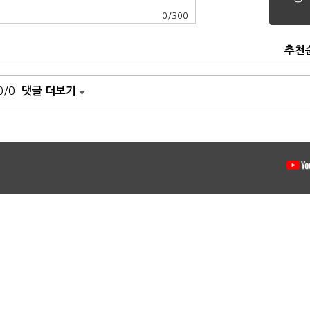
0
/
300
추천
0/0
댓글 더보기