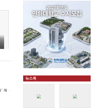
뉴스북
AI 해킹 고도화 속 화이트해커 지원 논의 확산…'버그바운티' 재조명