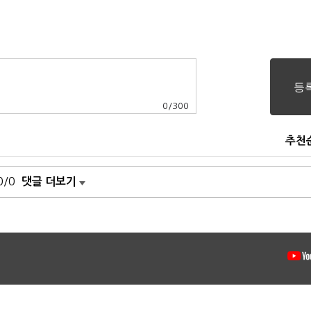
0
/
300
추천
0/0
댓글 더보기