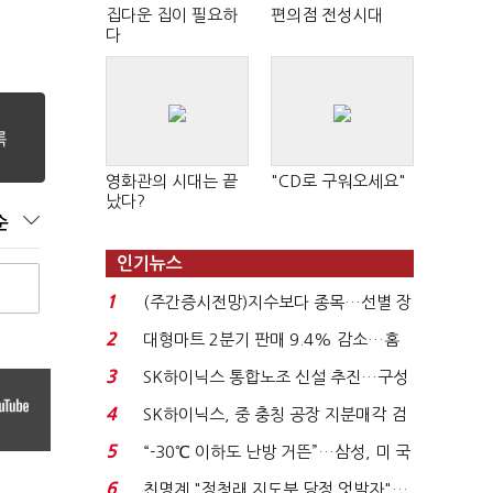
집다운 집이 필요하
편의점 전성시대
다
영화관의 시대는 끝
"CD로 구워오세요"
났다?
순
인기뉴스
1
(주간증시전망)지수보다 종목…선별 장
세 이어진다...
2
대형마트 2분기 판매 9.4% 감소…홈
플러스 사태 여파...
3
SK하이닉스 통합노조 신설 추진…구성
원간 성과급 불...
4
SK하이닉스, 중 충칭 공장 지분매각 검
토?…“확정된 바...
5
“-30℃ 이하도 난방 거뜬”…삼성, 미 국
립연구소와 개...
6
친명계 "정청래 지도부 당정 엇박자"…