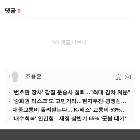
댓글
0
0/0
댓글 더보기
조용훈
'번호판 장사' 갑질 운송사 철퇴…"최대 감차 처분"
'중화권 리스크'도 고민거리…현지부진·경쟁심화·양안냉각
대중교통비 돌려받는다…'K-패스' 교통비 53%까지 환급
'내수회복' 안간힘…재정 상반기 65% '군불 때기'