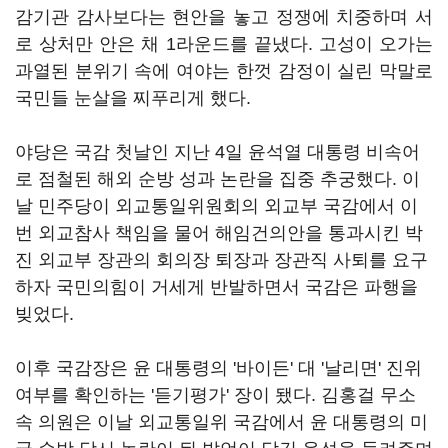
감기관 감사보다는 현안을 놓고 정쟁에 치중하며 서
로 상처만 안은 채 1라운드를 끝냈다. 고성이 오가는
과열된 분위기 속에 여야는 한껏 감정이 실린 막말로
국민들 눈살을 찌푸리게 했다.
야당은 국감 첫날인 지난 4일 윤석열 대통령 비속어
로 점철된 해외 순방 성과 논란을 집중 추궁했다. 이
날 민주당이 외교통일위원회의 외교부 국감에서 이
번 외교참사 책임을 물어 해임건의안을 통과시킨 박
진 외교부 장관의 회의장 퇴장과 장관직 사퇴를 요구
하자 국민의힘이 거세게 반발하면서 국감은 파행을
빚었다.
이후 국감장은 윤 대통령의 '바이든' 대 '날리면' 진위
여부를 확인하는 '듣기평가' 장이 됐다. 김홍걸 무소
속 의원은 이날 외교통일위 국감에서 윤 대통령의 미