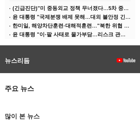
(긴급진단)"미 중동외교 정책 무너졌다…5차 중동전 가능성은 낮아"
윤 대통령 "국제분쟁 배제 못해…대외 불안정 긴밀대응"
한미일, 해양차단훈련·대해적훈련…"북한 위협 억제"
윤 대통령 "이·팔 사태로 물가부담…리스크 관리 만전 기해야"
뉴스리듬
주요 뉴스
많이 본 뉴스