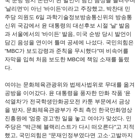
국 순방 당시 논란이 된 발언이 담긴 음성을 들려주며
'날리면'이 아닌 '바이든'이라고 주장했고, 박찬대 민
주당 의원도 6일 과학기술정보방송통신위의 방송통
신위 국감에서 윤 대통령의 대선후보 시절 '날' 발음
과 서울에서의 '바이든' 발음, 미국 순방 당시 발언이
담긴 음성을 연이어 틀며 공세에 나섰다. 국민의힘은
"MBC가 보도강령과 준칙을 무시했다"며 비속어를
자막을 입혀 처음 보도한 MBC에 책임 소재를 돌렸
다.
여야는 문화체육관광위와 법제사법위로 무대를 옮겨
공방을 이어갔다. 윤 대통령을 풍자한 만화 작품 '윤
석열차'가 전국학생만화공모전 카툰 부문에서 금상
을 받자, 문화체육관광부가 주최 측인 한국만화영상
진흥원에 '엄중 경고'한 일을 놓고 여야가 맞섰다. 민
주당은 "박근혜 블랙리스트가 다시 떠오른다"고 지적
했고, 국민의힘은 "문재인정부였다면 고소·고발까지