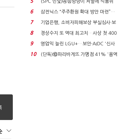
5
(SPC 민낯)④솜방망이 처벌에 식품위
생법 위반 반복...
6
삼전닉스 “주주환원 확대 방안 마련”…
로이터에 성명...
7
기업은행, 소비자피해보상 부실심사·보
이스피싱 공시 ...
8
경상수지 또 역대 최고치…사상 첫 400
억달러에 '3% 성...
9
영업익 늘린 LGU+…보안·AIDC '신사
업 드라이브'...
10
(단독)⑩파리바게뜨 가맹점 41% '용역
제빵기사 없어'…고...
순