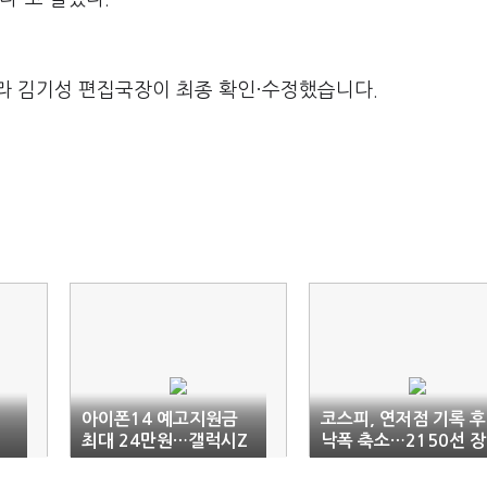
라 김기성 편집국장이 최종 확인·수정했습니다.
아이폰14 예고지원금
코스피, 연저점 기록 후
최대 24만원…갤럭시Z
낙폭 축소…2150선 장
플립4 대비 '쥐꼬리'
마감