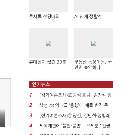
콘서트 전당대회
AI 인재 쟁탈전
휴대폰이 끊긴 30분
부동산 동상이몽, 국
민만 불안하다
인기뉴스
1
(정기여론조사)②당심·호남, 김민석-정
청래 '초접전'...
2
삼성 Z8 역대급 ‘흥행’에 애플 반격 주
목…9월 ‘폴...
3
(정기여론조사)①당심, 김민석·정청래
'초접전'…대통령 ...
4
세제개편에 ‘불안·불만’…오세훈 "전월
세 구하기 더 ...