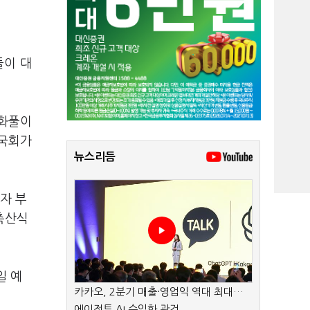
이 대
 화풀이
 국회가
뉴스리듬
자 부
축산식
일 예
카카오, 2분기 매출·영업익 역대 최대…
에이전트 AI 수익화 관건