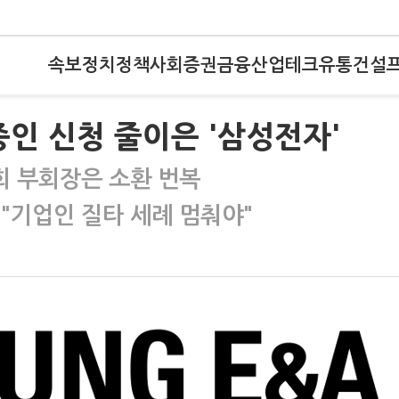
속보
정치
정책
사회
증권
금융
산업
테크
유통
건설
 증인 신청 줄이은 '삼성전자'
희 부회장은 소환 번복
"기업인 질타 세례 멈춰야"