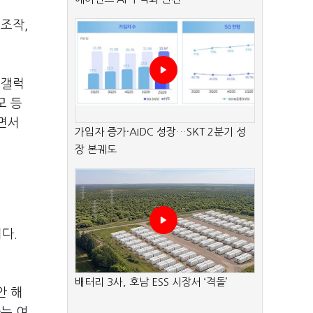
 조작,
 갤럭
모 등
면서
가입자 증가·AIDC 성장…SKT 2분기 성
장 본궤도
다.
배터리 3사, 호남 ESS 시장서 ‘격돌’
안 해
는 여