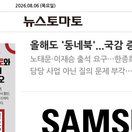
2026.08.06 (목요일)
올해도 '동네북'...국감
노태문·이재승 출석 요구…한종
담당 사업 아닌 질의 문제 부각…