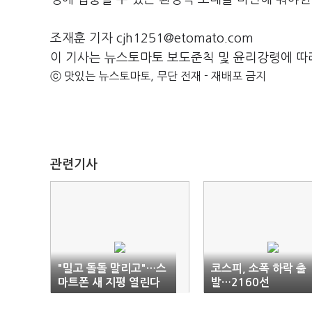
조재훈 기자 cjh1251@etomato.com
이 기사는 뉴스토마토 보도준칙 및 윤리강령에 따
ⓒ 맛있는 뉴스토마토, 무단 전재 - 재배포 금지
관련기사
"밀고 돌돌 말리고"…스
코스피, 소폭 하락 출
마트폰 새 지평 열린다
발…2160선