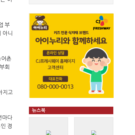
업 부
이 아니
농어촌
 부회
높아지고
뉴스북
년마다
인 경