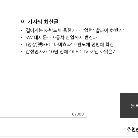
이 기자의 최신글
길어지는 K-반도체 혹한기…"'업턴' 빨라야 하반기"
SW 대세론…자동차 산업까지 번진다
(영상)챗GPT '나비효과'…반도체 전반에 확산
삼성전자가 10년 만에 OLED TV 꺼낸 까닭은?
0
/
300
추천