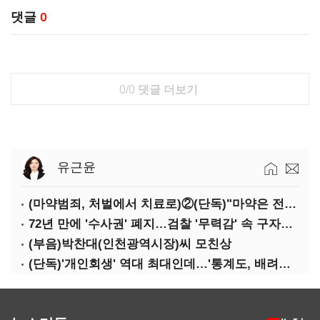
댓글
0
0/0
댓글 더보기
유근윤
(마약범죄, 처벌에서 치료로)②(단독)"마약은 전염병…여성 맞춤형 재활과정 개발 중"
72년 만에 '수사권' 폐지…검찰 '무력감' 속 구자현 사의
(부음)박찬대(인천광역시장)씨 모친상
(단독)'개인회생' 역대 최대인데…'통계도, 배려도' 없는 사법부