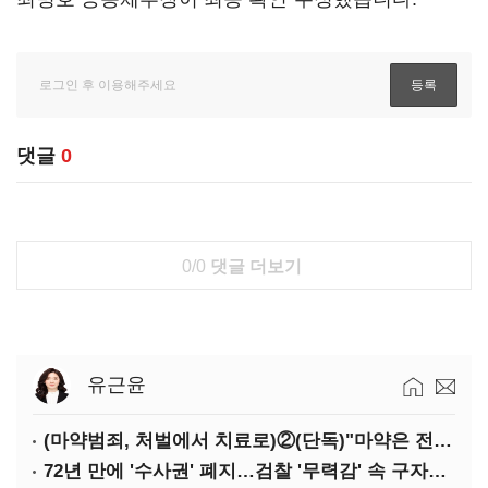
댓글
0
0/0
댓글 더보기
유근윤
(마약범죄, 처벌에서 치료로)②(단독)"마약은 전염병…여성 맞춤형 재활과정 개발 중"
72년 만에 '수사권' 폐지…검찰 '무력감' 속 구자현 사의