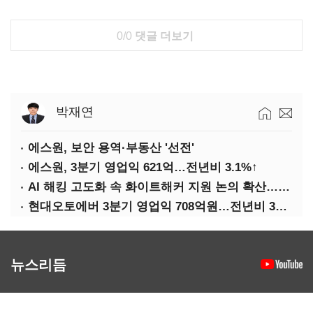
0/0
댓글 더보기
박재연
에스원, 보안 용역·부동산 '선전'
에스원, 3분기 영업익 621억…전년비 3.1%↑
AI 해킹 고도화 속 화이트해커 지원 논의 확산…'버그바운티' 재조명
현대오토에버 3분기 영업익 708억원…전년비 34.8%↑
뉴스리듬