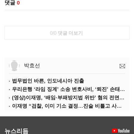
댓글
0
0/0
댓글 더보기
박효선
법무법인 바른, 인도네시아 진출
우리은행 ‘라임 징계’ 소송 변호사비, ‘퇴진’ 손태승 회장 개인이 납부하나
(영상)이재명, ‘배임·부패방지법 위반’ 혐의 전면 반박(종합)
이재명 “검찰, 이미 기소 결정…진술 비틀고 사건 조작에 악용”
뉴스리듬