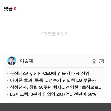
댓글
0
0/0
댓글 더보기
이승재
두산테스나, 신임 CEO에 김윤건 대표 선임
아이폰 효과 ‘톡톡’…성수기 진입한 LG 부품사
삼성전자, 창립 56주년 행사…전영현 “초심으로 경쟁력 회복해야”
LG이노텍, 3분기 영업익 2037억…전년비 56%↑