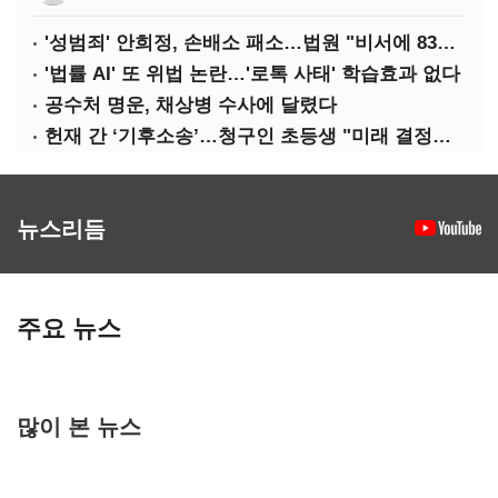
'성범죄' 안희정, 손배소 패소…법원 "비서에 8347만원 배상"
'법률 AI' 또 위법 논란…'로톡 사태' 학습효과 없다
공수처 명운, 채상병 수사에 달렸다
헌재 간 ‘기후소송’…청구인 초등생 "미래 결정할 중요한 소송"
뉴스리듬
주요 뉴스
많이 본 뉴스